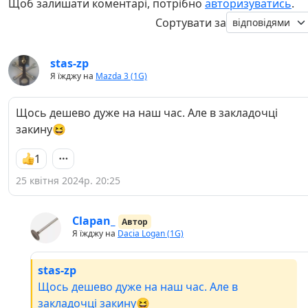
Щоб залишати коментарі, потрібно
авторизуватись
.
Сортувати за
stas-zp
Я їжджу на
Mazda 3 (1G)
Щось дешево дуже на наш час. Але в закладочці
закину😆
1
25 квітня 2024р. 20:25
Clapan_
Автор
Я їжджу на
Dacia Logan (1G)
stas-zp
Щось дешево дуже на наш час. Але в
закладочці закину😆