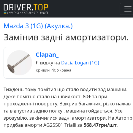
Mazda 3 (1G) (Акулка.)
Замінив задні амортизатори.
Clapan_
Я їжджу на
Dacia Logan (1G)
Кривий Ріг, Україна
Тиждень тому помітив що стало водити зад машини.
Дуже помітно стало на швидкості 80+ та при
проходженні повороту. Відкрив багажник, різко нажав
та відпустив задню полку , машина гойдається. Усе
зрозуміло, закінчилися задні амортизатори. На Автопр
придбав аморти AG25501 Trialli за
568.47грн/шт.