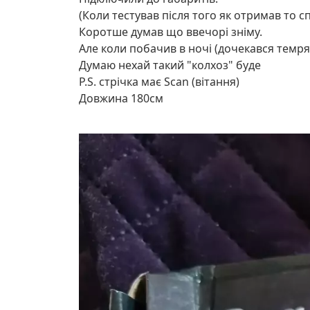
(Коли тестував після того як отримав то 
Коротше думав що ввечорі зніму.
Але коли побачив в ночі (дочекався темря
Думаю нехай такий "колхоз" буде
P.S. стрічка має Scan (вітання)
Довжина 180см