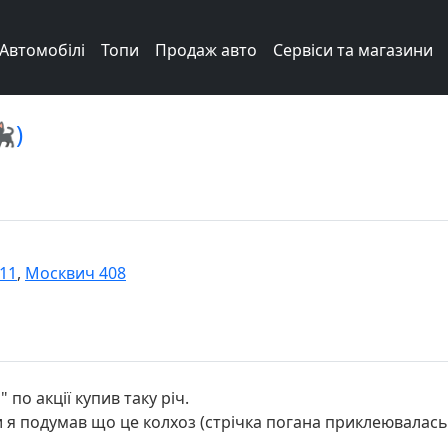
Автомобілі
Топи
Продаж авто
Сервіси та магазини
‍⬛)
Т11
,
Москвич 408
 по акції купив таку річ.
и я подумав що це колхоз (стрічка погана приклеювалась і