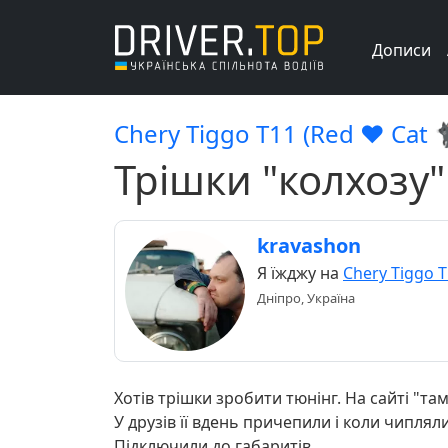
Дописи
Chery Tiggo Т11 (Red ♥️ Cat 🐈
Трішки "колхозу"
kravashon
Я їжджу на
Chery Tiggo 
Дніпро, Україна
Хотів трішки зробити тюнінг. На сайті "там"
У друзів її вдень причепили і коли чиплял
Підключили до габаритів.