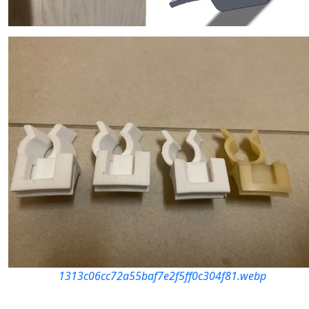
1313c06cc72a55baf7e2f5ff0c304f81.webp