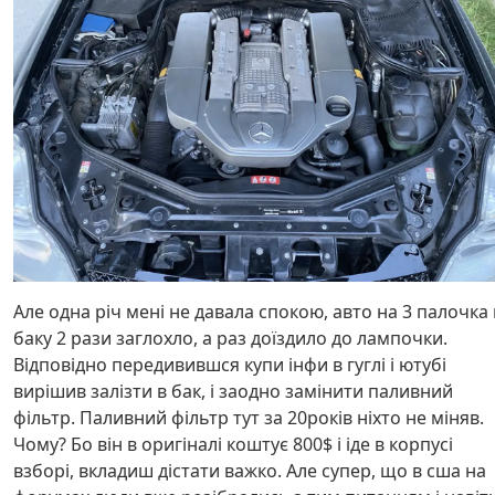
Але одна річ мені не давала спокою, авто на 3 палочка 
баку 2 рази заглохло, а раз доїздило до лампочки.
Відповідно передивившся купи інфи в гуглі і ютубі
вирішив залізти в бак, і заодно замінити паливний
фільтр. Паливний фільтр тут за 20років ніхто не міняв.
Чому? Бо він в оригіналі коштує 800$ і іде в корпусі
взборі, вкладиш дістати важко. Але супер, що в сша на