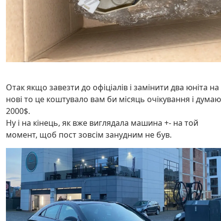
Отак якщо завезти до офіціалів і замінити два юніта на
нові то це коштувало вам би місяць очікування і думаю
2000$.
Ну і на кінець, як вже виглядала машина +- на той
момент, щоб пост зовсім занудним не був.