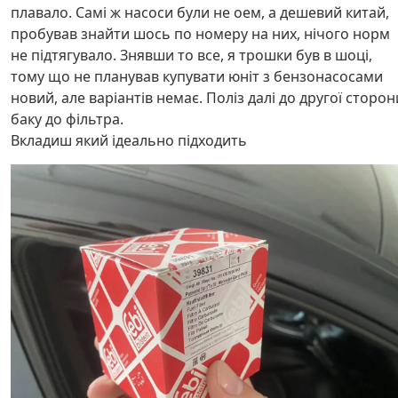
плавало. Самі ж насоси були не оем, а дешевий китай,
пробував знайти шось по номеру на них, нічого норм
не підтягувало. Знявши то все, я трошки був в шоці,
тому що не планував купувати юніт з бензонасосами
новий, але варіантів немає. Поліз далі до другої сторон
баку до фільтра.
Вкладиш який ідеально підходить