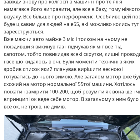
завжди знову про колгосп в машині і про те як я
намагався його виправити, але все в баку, тому ніякого
візуалу. Все більше про перформенс. Особливо цей по
буде цікавим для людей на е55, які можливо колись тут
зареєструються.
Вже маючи авто майже 3 міс і толком на ньому не
поїздивши я викинув газ і підчухав як міг все під
капотом, тобто повикидав всякі скрутки, лишні провод
і все шо кидалось в очі. Були моменти технічні з яких
зробив список який планував вирішити весною і
готуватись до нього зимою. Але загалом мотор вже бу
схожий на мотор нормальної 55тої машини. Хотілось
поїхати і замірити 100-200, щоб розуміти як вона їде і ч
впринципі ок веде себе мотор. В загальому з ним було
все ок, не троїв, не димів.