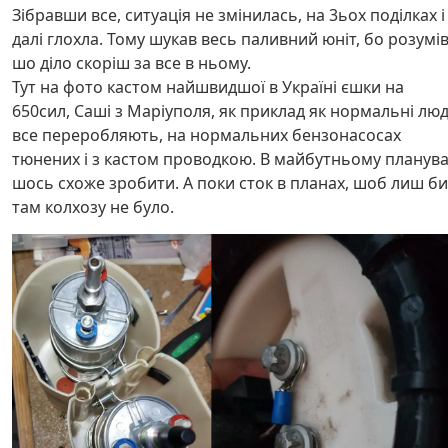
Зібравши все, ситуація не змінилась, на 3ьох поділках і
далі глохла. Тому шукав весь паливний юніт, бо розумі
шо діло скоріш за все в ньому.
Тут на фото кастом найшвидшої в Україні єшки на
650сил, Саші з Маріуполя, як приклад як нормальні лю
все переробляють, на нормальних бензонасосах
тюнених і з кастом проводкою. В майбутньому планув
шось схоже зробити. А поки сток в планах, шоб лиш би
там колхозу не було.