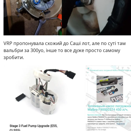
VRP пропонувала схожий до Саші лот, але по суті там
вальбри за 300уо, інше то все дуже просто самому
зробити.