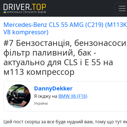
Mercedes-Benz CLS 55 AMG (C219) (M113K
V8 kompressor)
#7 Бензостанція, бензонасоси
фільтр паливний, бак -
актуально для СLS і Е 55 на
м113 компрессор
DannyDekker
Я їжджу на
BMW X6 (F16)
Україна
Цей пост скоріш за все буде нудний вам, тому що тут я