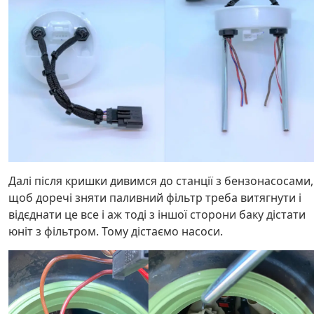
Далі після кришки дивимся до станції з бензонасосами,
щоб доречі зняти паливний фільтр треба витягнути і
відєднати це все і аж тоді з іншої сторони баку дістати
юніт з фільтром. Тому дістаємо насоси.