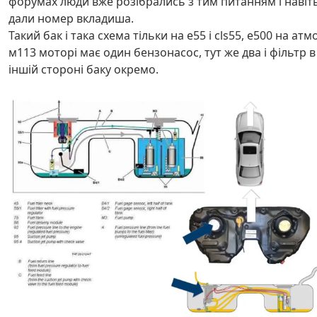
форумах люди вже розібрались з тим питанням і навіт
дали номер вкладиша.
Такий бак і така схема тільки на е55 і cls55, е500 на атм
м113 моторі має один бензонасос, тут же два і фільтр в
іншій стороні баку окремо.