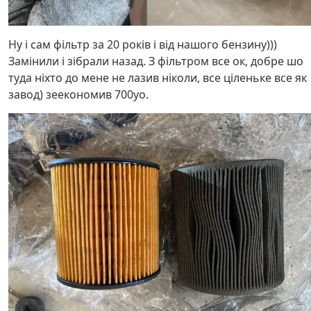
Ну і сам фільтр за 20 років і від нашого бензину)))
Замінили і зібрали назад. З фільтром все ок, добре шо
туда ніхто до мене не лазив ніколи, все ціленьке все як
завод) зеекономив 700уо.