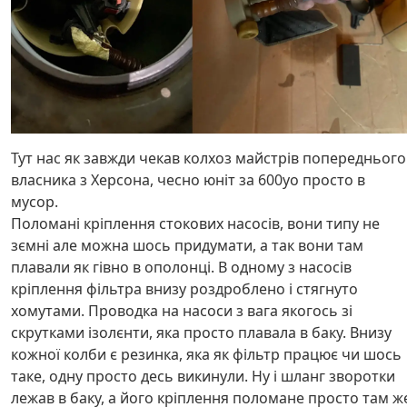
Тут нас як завжди чекав колхоз майстрів попереднього
власника з Херсона, чесно юніт за 600уо просто в
мусор.
Поломані кріплення стокових насосів, вони типу не
зємні але можна шось придумати, а так вони там
плавали як гівно в ополонці. В одному з насосів
кріплення фільтра внизу роздроблено і стягнуто
хомутами. Проводка на насоси з вага якогось зі
скрутками ізолєнти, яка просто плавала в баку. Внизу
кожної колби є резинка, яка як фільтр працює чи шось
таке, одну просто десь викинули. Ну і шланг зворотки
лежав в баку, а його кріплення поломане просто там ж