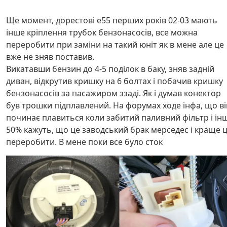
Ще момент, дорестові е55 перших років 02-03 мають
інше кріплення трубок бензонасосів, все можна
переробити при заміни на такий юніт як в мене але це
вже не зняв поставив.
Викатавши бензин до 4-5 поділок в баку, зняв задній
диван, відкрутив кришку на 6 болтах і побачив кришку
бензонасосів за пасажиром ззаді. Як і думав конектор
був трошки підплавлений. На форумах ходе інфа, що ві
починає плавиться коли забитий паливний фільтр і інш
50% кажуть, що це заводський брак мерседес і краще 
переробити. В мене поки все було сток