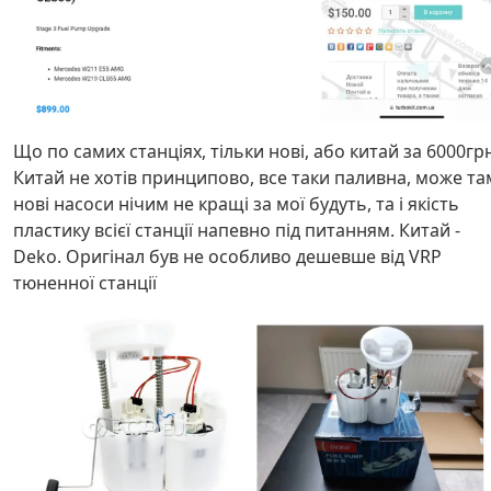
Що по самих станціях, тільки нові, або китай за 6000гр
Китай не хотів принципово, все таки паливна, може та
нові насоси нічим не кращі за мої будуть, та і якість
пластику всієї станції напевно під питанням. Китай -
Deko. Оригінал був не особливо дешевше від VRP
тюненної станції