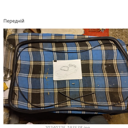
Передній
20240225-193538.jpg