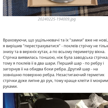
20240225-194009.jpg
Враховуючи, що ущільнювачі та їх "замки" вже не нові,
я вирішив "перестрахуватися" - поклеїв стрічку не тіль
знизу та в верхніх кутах, а по всьому периметру вікна.
Стрічка виявилась тоншою, ніж була заводська стрічка
тому я поклеїв її в два шари. Перший шар - по ребру і
загорнув її на обидва боки ребра. Другий шар - на
зовнішню поверхню ребра. Незастигаючий герметик
стрічки дуже липне до рук, тому краще клеїти її мокри
руками.