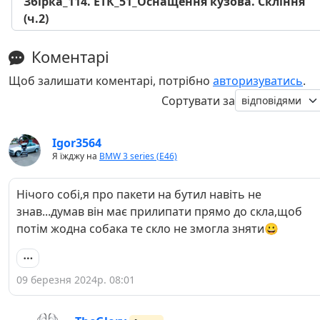
Збірка_114. ЕТК_51_Оснащення кузова. Скління
(ч.2)
Коментарі
Щоб залишати коментарі, потрібно
авторизуватись
.
Сортувати за
Igor3564
Я їжджу на
BMW 3 series (E46)
Нічого собі,я про пакети на бутил навіть не
знав...думав він має прилипати прямо до скла,щоб
потім жодна собака те скло не змогла зняти😀
09 березня 2024р. 08:01