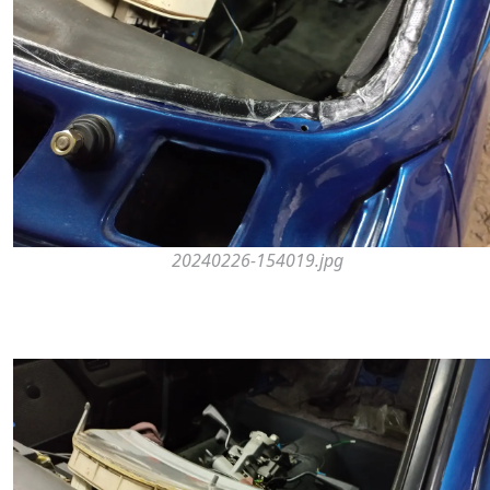
20240226-154019.jpg