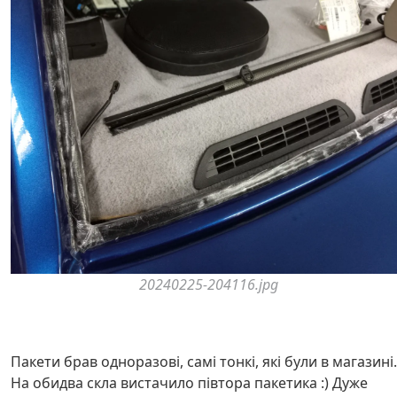
20240225-204116.jpg
Пакети брав одноразові, самі тонкі, які були в магазині.
На обидва скла вистачило півтора пакетика :) Дуже