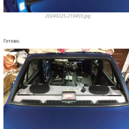
20240225-210459.jpg
Готово.