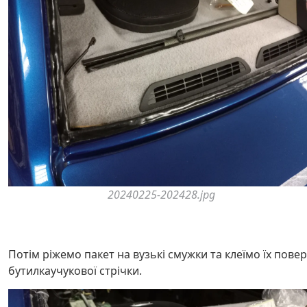
20240225-202428.jpg
Потім ріжемо пакет на вузькі смужки та клеїмо їх повер
бутилкаучукової стрічки.