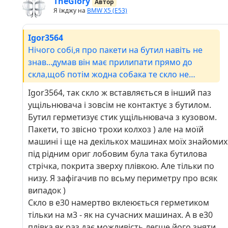
TheGlory
Автор
Я їжджу на
BMW X5 (E53)
Igor3564
Нічого собі,я про пакети на бутил навіть не
знав...думав він має прилипати прямо до
скла,щоб потім жодна собака те скло не
змогла зняти😀
Igor3564, так скло ж вставляється в інший паз
ущільнювача і зовсім не контактує з бутилом.
Бутил герметизує стик ущільнювача з кузовом.
Пакети, то звісно трохи колхоз ) але на моїй
машині і ще на декількох машинах моїх знайомих
під рідним ориг лобовим була така бутилова
стрічка, покрита зверху плівкою. Але тільки по
низу. Я зафігачив по всьму периметру про всяк
випадок )
Скло в е30 намертво вклеюється герметиком
тільки на м3 - як на сучасних машинах. А в е30
плівка як раз дає можливість легше його зняти