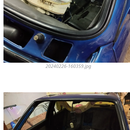
20240226-160359.jpg