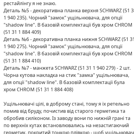
рестайлінгу я не знаю.
Деталь №5 - декоративна планка верхня SCHWARZ (51 3
1 940 235). Чорний "замок" ущільнювача, для опції
"shadow line". В базовій комплектації був хром CHROM
(51 31 1 884 409)
Деталь №6 - декоративна планка нижня SCHWARZ (51 3
1 940 275). Чорний "замок" ущільнювача, для опції
"shadow line". В базовій комплектації був хром CHROM
(51 31 1 884 410)
Деталь №7 - манжета SCHWARZ (51 31 1 940 279) - 2 шт.
Чорна кутова накладка на стик "замка" ущільнювача,
для опції "shadow line". В базовій комплектації була
хром CHROM (51 31 1 884 408)
Ущільнювачі цілі, в доброму стані, тому я їх ретельно
помив від бруду, почистив від старого герметика та
обробив силіконом. Із заводу вони по нижній грані та
по верхніх кутах встановлювались на незастигаючий
герметик, покритий тонкою плівкою - щоб ущільнювач