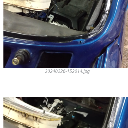
20240226-152014.jpg