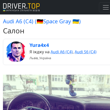
Audi A6 (C4) (🇩🇪Space Gray 🇺🇦)
Салон
Yura4x4
Я їжджу на
Audi A6 (C4)
,
Audi S6 (C4)
Львів, Україна