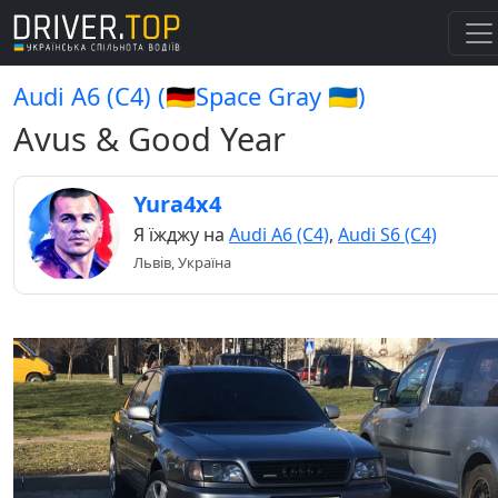
Audi A6 (C4) (🇩🇪Space Gray 🇺🇦)
Avus & Good Year
Yura4x4
Я їжджу на
Audi A6 (C4)
,
Audi S6 (C4)
Львів, Україна