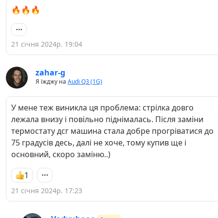
🔥🔥🔥
21 січня 2024р. 19:04
zahar-g
Я їжджу на
Audi Q3 (1G)
У мене теж виникла ця проблема: стрілка довго
лежала внизу і повільно піднімалась. Після заміни
термостату дсг машина стала добре прогріватися до
75 градусів десь, далі не хоче, тому купив ще і
основний, скоро заміню..)
1
21 січня 2024р. 17:23