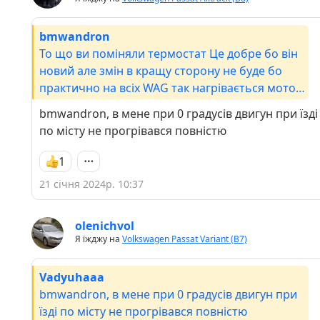
bmwandron
То що ви поміняли термостат Це добре бо він
новий але змін в кращу сторону не буде бо
практично на всіх WAG так нагрівається мотор
. У мене Бандеромобілі температура - 8 то
bmwandron, в мене при 0 градусів двигун при їзді
нагрівається до 60°. Це так має бути ✌️🤗🔥
по місту не прогрівався повністю
1
21 січня 2024р. 10:37
olenichvol
Я їжджу на
Volkswagen Passat Variant (B7)
Vadyuhaaa
bmwandron, в мене при 0 градусів двигун при
їзді по місту не прогрівався повністю