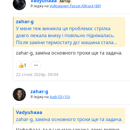
Vadyuhaaa
Автор
Я їжджу на
Volkswagen Passat Alltrack (B8)
zahar-g
У мене теж виникла ця проблема: стрілка
довго лежала внизу і повільно піднімалась.
Після заміни термостату дсг машина стала
добре прогріватися до 75 градусів десь, далі не
zahar-g, заміна основного трохи ще та задача.
хоче, тому купив ще і основний, скоро
заміню..)
1
22 січня 2024р. 09:04
zahar-g
Я їжджу на
Audi Q3 (1G)
Vadyuhaaa
zahar-g, заміна основного трохи ще та задача.
Vadyuhaaa, та я і не маю гаража, тому довірю