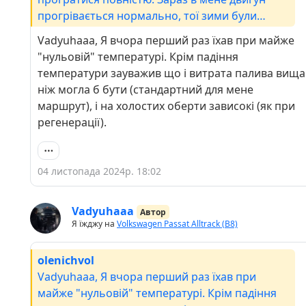
прогрівається нормально, тої зими були
питання. Зрозуміло що зимою прогрівається
Vadyuhaaa, Я вчора перший раз їхав при майже
довше, але має набирати повністю робочу
"нульовій" температурі. Крім падіння
температуру. Їзда не на прогрітому двигуні, не
температури зауважив що і витрата палива вища
добре.
ніж могла б бути (стандартний для мене
маршрут), і на холостих оберти зависокі (як при
регенерації).
04 листопада 2024р. 18:02
Vadyuhaaa
Автор
Я їжджу на
Volkswagen Passat Alltrack (B8)
olenichvol
Vadyuhaaa, Я вчора перший раз їхав при
майже "нульовій" температурі. Крім падіння