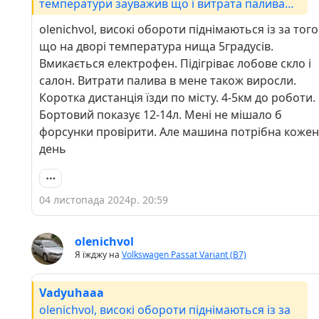
температури зауважив що і витрата палива
вища ніж могла б бути (стандартний для мене
olenichvol, високі обороти піднімаються із за того
маршрут), і на холостих оберти зависокі (як
що на дворі температура нища 5градусів.
при регенерації).
Вмикається електрофен. Підігріває лобове скло і
салон. Витрати палива в мене також виросли.
Коротка дистанція їзди по місту. 4-5км до роботи.
Бортовий показує 12-14л. Мені не мішало б
форсунки провірити. Але машина потрібна кожен
день
04 листопада 2024р. 20:59
olenichvol
Я їжджу на
Volkswagen Passat Variant (B7)
Vadyuhaaa
olenichvol, високі обороти піднімаються із за