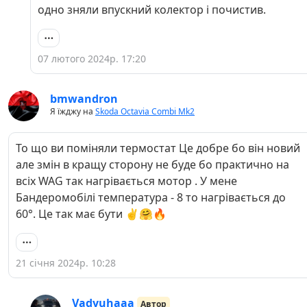
одно зняли впускний колектор і почистив.
07 лютого 2024р. 17:20
bmwandron
Я їжджу на
Skoda Octavia Combi Mk2
То що ви поміняли термостат Це добре бо він новий
але змін в кращу сторону не буде бо практично на
всіх WAG так нагрівається мотор . У мене
Бандеромобілі температура - 8 то нагрівається до
60°. Це так має бути ✌️🤗🔥
21 січня 2024р. 10:28
Vadyuhaaa
Автор