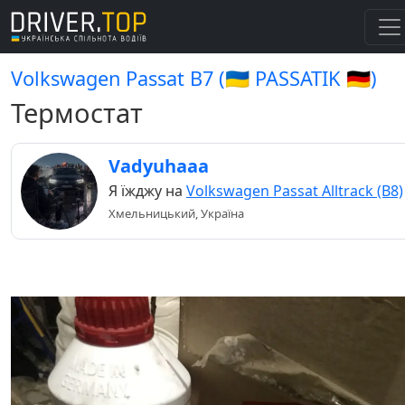
Volkswagen Passat B7 (🇺🇦 PASSATIK 🇩🇪)
Термостат
Vadyuhaaa
Я їжджу на
Volkswagen Passat Alltrack (B8)
Хмельницький, Україна