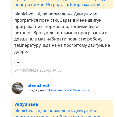
повітря нижче +5 градусів. Вчора їхав при
температурі повітря +1 градус - то тільки на
olenichvol, ні, не нормально. Двигун має
підйомах (коли навантаження на двигун
програтися повністю. Зараз в мене двигун
збільшується ) стрілка повзла до 90 градусів. А
прогрівається нормально, тої зими були
так всю дорогу на 2 поділки нижче (як на
питання. Зрозуміло що зимою прогрівається
останньому фото). Це ненормально?
довше, але має набирати повністю робочу
температуру. Їзда не на прогрітому двигуні, не
добре.
04 листопада 2024р. 14:36
olenichvol
Я їжджу на
Volkswagen Passat Variant (B7)
Vadyuhaaa
olenichvol, ні, не нормально. Двигун має
програтися повністю. Зараз в мене двигун