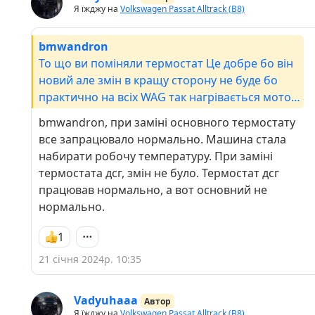
Я їжджу на
Volkswagen Passat Alltrack (B8)
bmwandron
То що ви поміняли термостат Це добре бо він
новий але змін в кращу сторону не буде бо
практично на всіх WAG так нагрівається мотор
. У мене Бандеромобілі температура - 8 то
bmwandron, при заміні основного термостату
нагрівається до 60°. Це так має бути ✌️🤗🔥
все запрацювало нормально. Машина стала
набирати робочу температуру. При заміні
термостата дсг, змін не було. Термостат дсг
працював нормально, а вот основний не
нормально.
1
21 січня 2024р. 10:35
Vadyuhaaa
Автор
Я їжджу на
Volkswagen Passat Alltrack (B8)