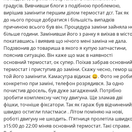
градусів. Вивчивши блоги з подібною проблемою,
вирішив замінити першим ділом термостат дсг. Так як
до нього проще добратися і більшість випадків
причиною всього був він. Процедура заміни зайняла н
більше години. Замінивши його з ранку я виїхав в місто
покатавшись і виявив що нічого мені заміна не дала.
Подзвонив до товариша в якого я купую запчастини,
пояснив ситуацію. Він каже що має в наявності
основний термостат, ок супер. Поїхав забрав основни
термостат і приступив до заміни. Скажу чесно, гемор 
той його замінити. Камасутра відихає 😀. Фото не роб
конкретно при заміні, телефон розрядився. За одно
почистив дросель, був дуже загаджений. Потрібно
зробити комплексну чистку двигуна. Ще зламав дві
фішки, точніше фіксатори. Так як гараж був відчинений
швидко остигли пластмаси . Літом поміняю на нові,
роботі двигуну не шкодить. П’ятниця пролетіла швидко
з15:00 до 22:00 міняв основний термостат. Такі справи.