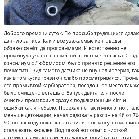
Доброго времени суток. По просьбе трудящихся дела
данную запись. Как и все уважаемые кенговоды
обзавёлся elm да программами. И естественно не
проминула участь с ошибкой в системе впрыска. Созд
консилиум с Любомиром, было принято решение его
почистить. Вид самого датчика не внушал доверия, та
как в том куске грязи он слабо просматривался. Пром
его промывкой карбюратора, посадочное место так ж
было очищено веташью. Запуск двигателя после
очистки производил сразу с подключённым elm и
ошибки как и небыло. Проехал не так и много, но стал
меньше детонации, начал радовать разгон на 4й от 70
90, по расходу пока сказать ничего не могу, но машина
стала ехать веселее. Вод такой вот опыт с чисткой
датчика, я думаю если есть данная ошибка, то стоит