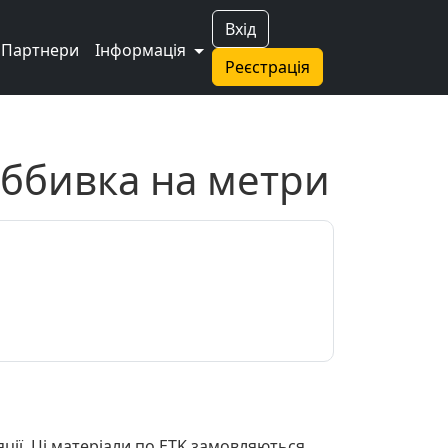
Вхід
Партнери
Інформація
Реєстрація
Оббивка на метри
ції. Ці матеріали по ETK замовляються