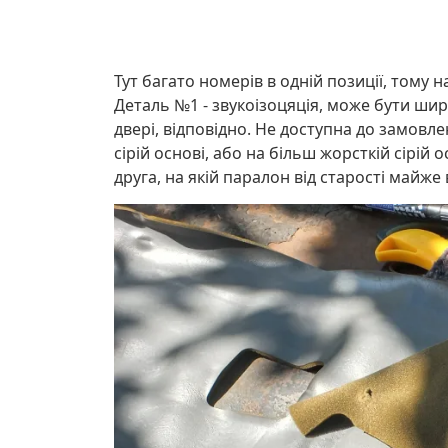
Тут багато номерів в одній позиції, тому 
Деталь №1 - звукоізоцяція, може бути шири
двері, відповідно. Не доступна до замовл
сірій основі, або на більш жорсткій сірій 
друга, на якій паралон від старості майже