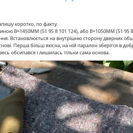
напишу коротко, по факту.
ною B=1450MM (51 95 8 101 124), або B=1050MM (51 95 8 1
ення. Встановлюється на внутрішню сторону дверних обши
основі. Перша більш якісна, на ній паралон зберігся в доб
 весь обсипався і лишилась тільки сама основа.