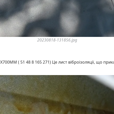
20230818-131856.jpg
00MM ( 51 48 8 165 271) Це лист віброізоляції, що прикл