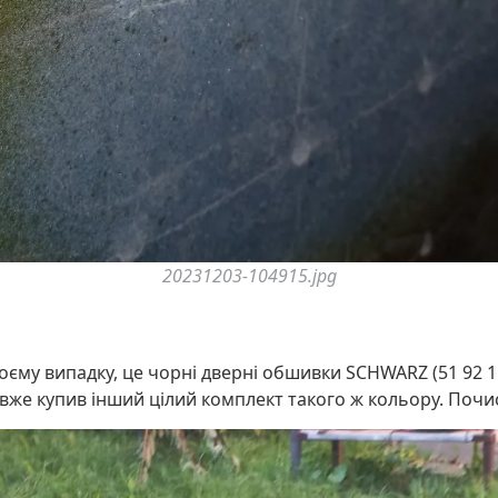
20231203-104915.jpg
моєму випадку, це чорні дверні обшивки SCHWARZ (51 92 1
о вже купив інший цілий комплект такого ж кольору. Почи