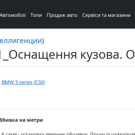
Автомобілі
Топи
Продаж авто
Сервіси та магазини
теллигенции)
51_Оснащення кузова. 
,
BMW 3 series (E30)
Оббивка на метри
А саме - установку дверних обшивок. Почну із шумоізоля