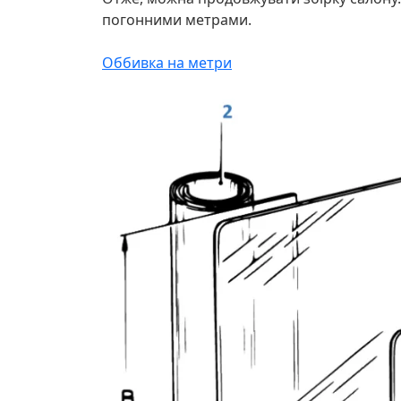
погонними метрами.
Оббивка на метри