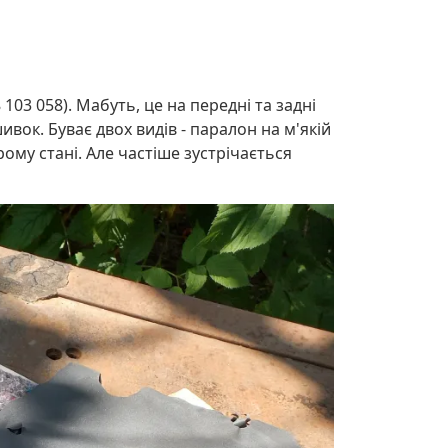
03 058). Мабуть, це на передні та задні
вок. Буває двох видів - паралон на м'якій
рому стані. Але частіше зустрічається