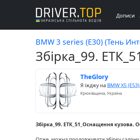
Дописи
BMW 3 series (E30) (Тень Ин
Збірка_99. ЕТК_
TheGlory
Я їжджу на
BMW X5 (E53)
Крюківщина, Україна
Збірка_99. ЕТК_51_Оснащення кузова. 
Отже, можна продовжувати збірку салону. 