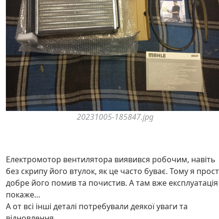
20231005-185847.jpg
Електромотор вентилятора виявився робочим, навіть
без скрипу його втулок, як це часто буває. Тому я прос
добре його помив та почистив. А там вже експлуатація
покаже...
А от всі інші деталі потребували деякої уваги та
відновлення.