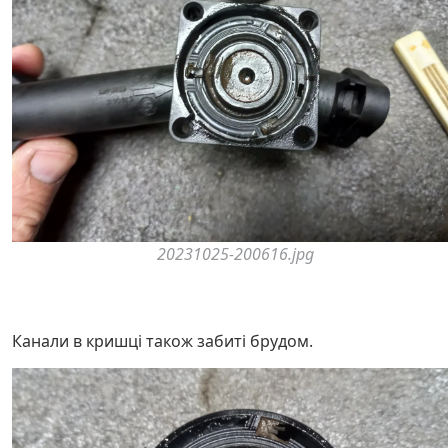
20231025-200616.jpg
Канали в кришці також забиті брудом.