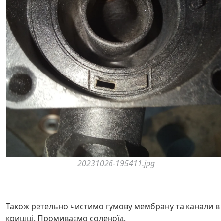
20231026-195411.jpg
Також ретельно чистимо гумову мембрану та канали в 
кришці. Промиваємо соленоїд.