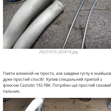
20231015-203614.jpg
Паяти алюміній не просто, але завдяки гуглу я знайшо
дуже простий спосіб! Купив спеціальний припой з
флюсом Castolin 192 FBK. Потрібен ще простий газови
пальник.