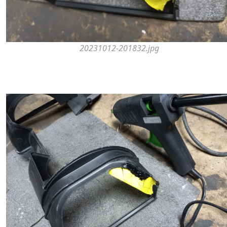
20231012-201832.jpg