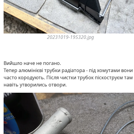
20231019-195320.jpg
Вийшло наче не погано.
Тепер алюмінієві трубки радіатора - під хомутами вони
часто кородують. Після чистки трубок піскоструєм там
навіть утворились отвори.