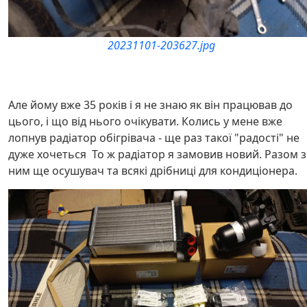
20231101-203627.jpg
Але йому вже 35 років і я не знаю як він працював до
цього, і що від нього очікувати. Колись у мене вже
лопнув радіатор обігрівача - ще раз такої "радості" не
дуже хочеться То ж радіатор я замовив новий. Разом з
ним ще осушувач та всякі дрібниці для кондиціонера.