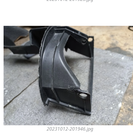
20231012-201946.jpg