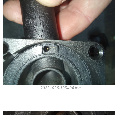
20231026-195404.jpg