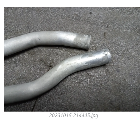
20231015-214445.jpg