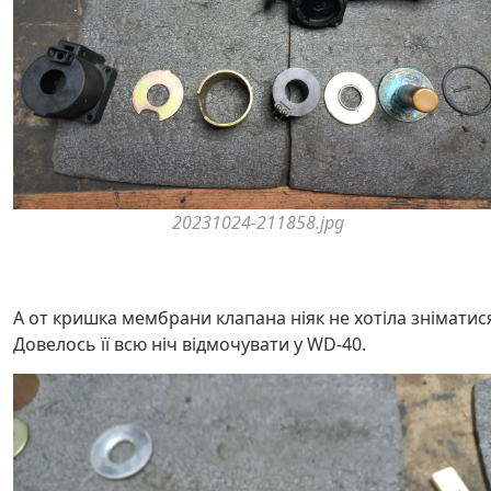
20231024-211858.jpg
А от кришка мембрани клапана ніяк не хотіла зніматис
Довелось її всю ніч відмочувати у WD-40.