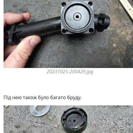
20231025-200429.jpg
Під нею також було багато бруду.