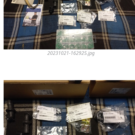
20231021-162925.jpg