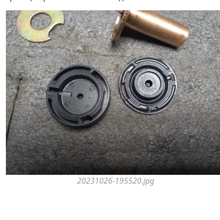
20231026-195520.jpg