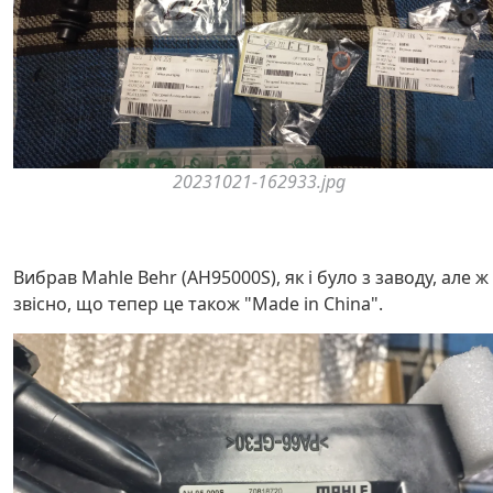
20231021-162933.jpg
Вибрав Mahle Behr (AH95000S), як і було з заводу, але ж
звісно, що тепер це також "Made in China".