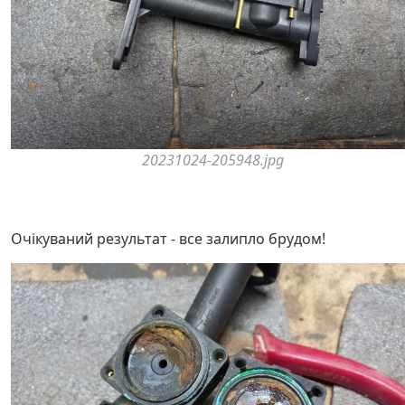
20231024-205948.jpg
Очікуваний результат - все залипло брудом!