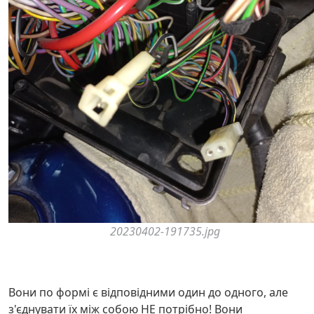
20230402-191735.jpg
Вони по формі є відповідними один до одного, але
з'єднувати їх між собою НЕ потрібно! Вони