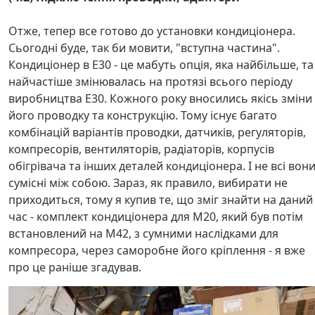
Отже, тепер все готово до установки кондиціонера.
Сьогодні буде, так би мовити, "вступна частина".
Кондиціонер в E30 - це мабуть опція, яка найбільше, та
найчастіше змінювалась на протязі всього періоду
виробництва E30. Кожного року вносились якісь зміни
його проводку та конструкцію. Тому існує багато
комбінацій варіантів проводки, датчиків, регуляторів,
компресорів, вентиляторів, радіаторів, корпусів
обігрівача та інших деталей кондиціонера. І не всі вон
сумісні між собою. Зараз, як правило, вибирати не
приходиться, тому я купив те, що зміг знайти на даний
час - комплект кондиціонера для M20, який був потім
встановлений на M42, з сумними наслідками для
компресора, через саморобне його кріплення - я вже
про це раніше згадував.