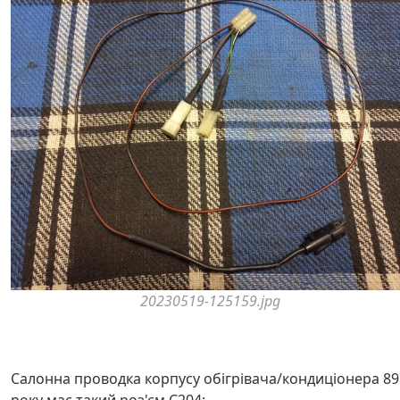
20230519-125159.jpg
Салонна проводка корпусу обігрівача/кондиціонера 89
року має такий роз'єм C204: