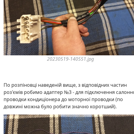
20230519-140551.jpg
По розпіновці наведеній вище, з відповідних частин
роз'ємів робимо адаптер №3 - для підключення салонн
проводки кондиціонера до моторної проводки (по
довжині можна було робити значно коротший).