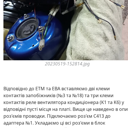
20230519-152814.jpg
Відповідно до ETM та EBA вставляємо дві клеми
контактів запобіжників (№3 та №18) та три клеми
контактів реле вентилятора кондиціонера (K1 та K6) у
відповідні пусті місця на платі. Вище це наведено в опи
роз'ємів проводки. Підключаємо роз'єм C413 до
адаптера №1. Укладаємо ці всі роз'єми в блок