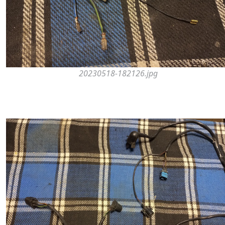
20230518-182126.jpg