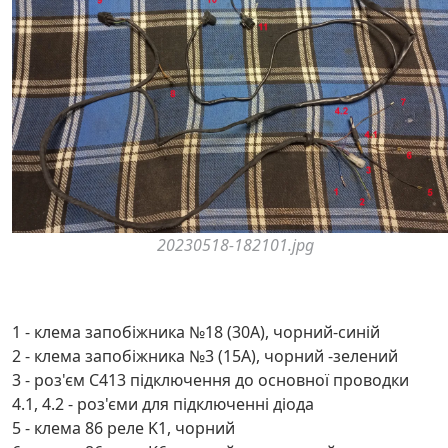
20230518-182101.jpg
1 - клема запобіжника №18 (30A), чорний-синій
2 - клема запобіжника №3 (15A), чорний -зелений
3 - роз'єм C413 підключення до основної проводки
4.1, 4.2 - роз'єми для підключенні діода
5 - клема 86 реле K1, чорний