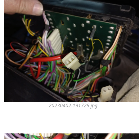
20230402-191725.jpg