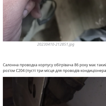
20230410-212851.jpg
Салонна проводка корпусу обігрівача 86 року має таки
роз'єм C204 (пусті три місця для проводів кондиціонера