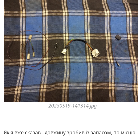
20230519-141314.jpg
Як я вже сказав - довжину зробив із запасом, по місцю