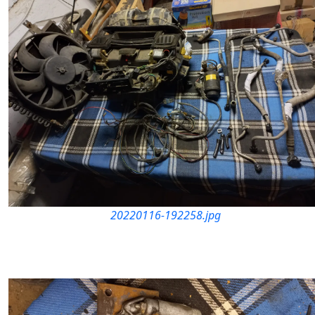
20220116-192258.jpg