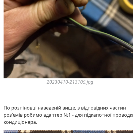
20230410-213105.jpg
По розпіновці наведеній вище, з відповідних частин
роз'ємів робимо адаптер №1 - для підкапотної проводк
кондиціонера.