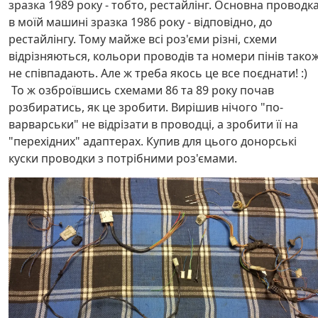
зразка 1989 року - тобто, рестайлінг. Основна проводк
в моїй машині зразка 1986 року - відповідно, до
рестайлінгу. Тому майже всі роз'єми різні, схеми
відрізняються, кольори проводів та номери пінів тако
не співпадають. Але ж треба якось це все поєднати! :)
То ж озброївшись схемами 86 та 89 року почав
розбиратись, як це зробити. Вирішив нічого "по-
варварськи" не відрізати в проводці, а зробити її на
"перехідних" адаптерах. Купив для цього донорські
куски проводки з потрібними роз'ємами.