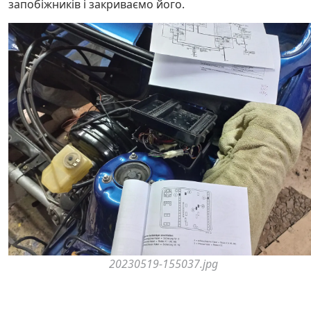
запобіжників і закриваємо його.
20230519-155037.jpg