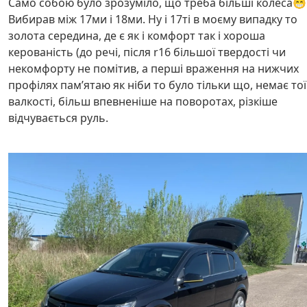
Само собою було зрозуміло, що треба більші колеса😁
Вибирав між 17ми і 18ми. Ну і 17ті в моєму випадку то
золота середина, де є як і комфорт так і хороша
керованість (до речі, після r16 більшої твердості чи
некомфорту не помітив, а перші враження на нижчих
профілях памʼятаю як ніби то було тільки що, немає тої
валкості, більш впевненіше на поворотах, різкіше
відчувається руль.