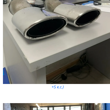
+5 к.с.)