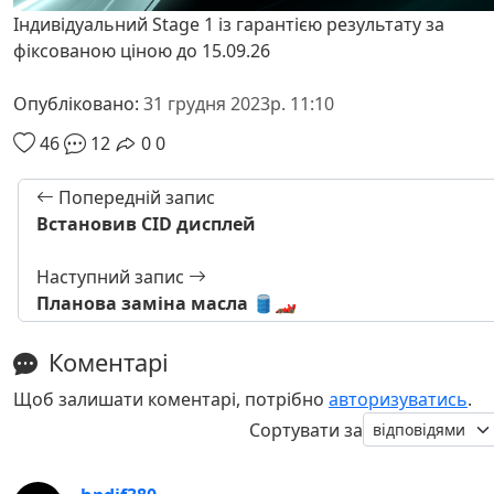
Індивідуальний Stage 1 із гарантією результату за
фіксованою ціною до 15.09.26
Опубліковано:
31 грудня 2023р. 11:10
46
12
0
0
Попередній запис
Встановив CID дисплей
Наступний запис
Планова заміна масла 🛢️🏎️
Коментарі
Щоб залишати коментарі, потрібно
авторизуватись
.
Сортувати за