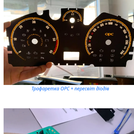
Трафаретка OPC + пересвіт діодів