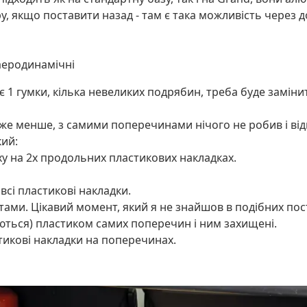
у, якщо поставити назад - там є така можливість через д
аеродинамічні
є 1 гумки, кілька невеликих подрябин, треба буде замінит
оже менше, з самими поперечинами нічого не робив і ві
кий:
ху на 2х продольних пластикових накладках.
сі пластикові накладки.
ми. Цікавий момент, який я не знайшов в подібних пост
ються) пластиком самих поперечин і ним захищені.
тикові накладки на поперечинах.