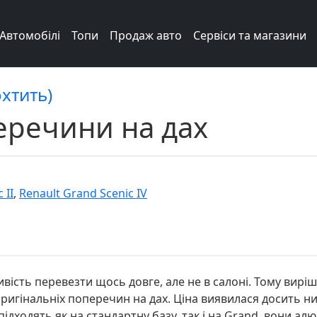
Автомобілі
Топи
Продаж авто
Сервіси та магазини
охтить)
еречини на дах
 II
,
Renault Grand Scenic IV
ість перевезти щось довге, але не в салоні. Тому виріш
гінальніх поперечин на дах. Ціна виявилася досить низ
ідходять як на стандартну базу, так і на Grand, вони алюм