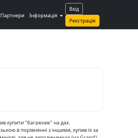
Вхід
Партнери
Інформація
Реєстрація
ив купити "багажник" на дах.
ькою в порівнянні з іншими, купив їх за
інієві, але не аеродинамічні (на Grand'і