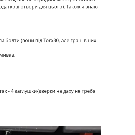
одаткові отвори для цього). Також я знаю
и болти (вони під Torx30, але грані в них
дмивав.
ах - 4 заглушки/дверки на даху не треба