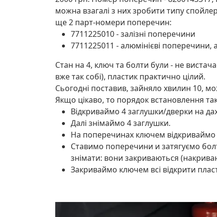
можна взагалі з них зробити типу спойлер
ще 2 парт-номери поперечин:
7711225010 - залізні поперечини
7711225011 - алюмінієві поперечини, 
Стан на 4, ключ та болти були - не вистача
вже так собі), пластик практично цілий.
Сьогодні поставив, зайняло хвилин 10, м
Якщо цікаво, то порядок встановлення та
Відкриваймо 4 заглушки/дверки на да
Далі знімаймо 4 заглушки.
На поперечинах ключем відкриваймо в
Ставимо поперечини и затягуємо болта
знімати: вони закриваються (накрива
Закриваймо ключем всі відкрити плас