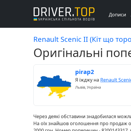
Дописи
Renault Scenic II (Кіт що тор
Оригінальні поп
pirap2
Я їжджу на
Renault Scenic
Львів, Україна
Через деякі обставини знадобилася можлив
На olx знайшов оголошення про продаж ори
2000 грн. Номер поперечин - 8200143317, п