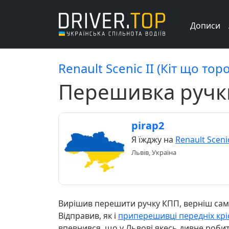
Дописи
Renault Scenic II (Кіт що тор
Перешивка ручк
pirap2
Я їжджу на
Renault Scenic
Львів, Україна
Вирішив перешити ручку КПП, верніш сам 
Відправив, як і
приперешивці передніх крі
впевнився, що у Львові якесь дивне робитьс