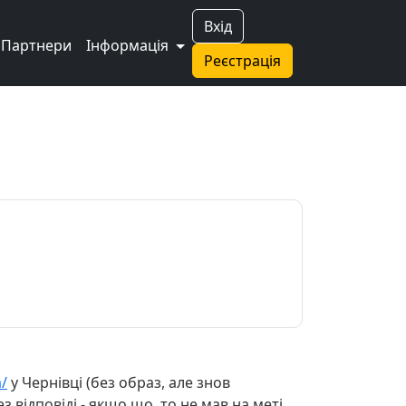
Вхід
Партнери
Інформація
Реєстрація
a/
у Чернівці (без образ, але знов
з відповіді - якщо що, то не мав на меті