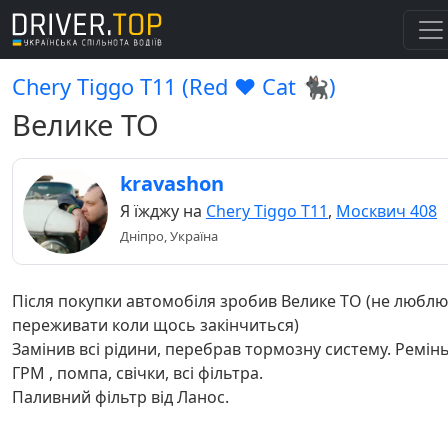
Chery Tiggo Т11 (Red ♥️ Cat 🐈‍⬛)
Велике ТО
kravashon
Я їжджу на
Chery Tiggo Т11
,
Москвич 408
Дніпро, Україна
Після покупки автомобіля зробив Велике ТО (не люблю
переживати коли щось закінчиться)
Замінив всі рідини, перебрав тормозну систему. Ремін
ГРМ , помпа, свічки, всі фільтра.
Паливний фільтр від Ланос.