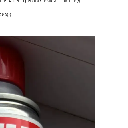
 й зареєструвався в якійсь акції від
из)))