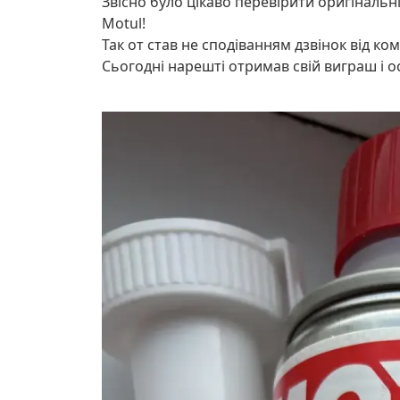
Звісно було цікаво перевірити оригінальні
Motul!
Так от став не сподіванням дзвінок від ко
Сьогодні нарешті отримав свій виграш і ос