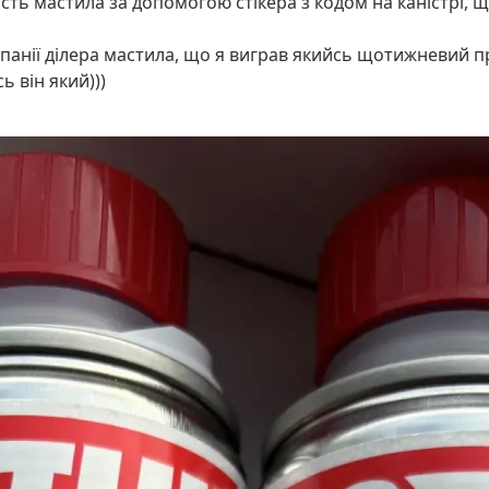
сть мастила за допомогою стікера з кодом на каністрі, ще
мпанії ділера мастила, що я виграв якийсь щотижневий пр
ь він який)))