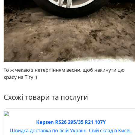
То ж чекаю з нетерпінням весни, щоб накинути цю
красу на Тігу :)
Схожі товари та послуги
Kapsen RS26 295/35 R21 107Y
Швидка доставка по всій Україні. Свій склад в Києві,