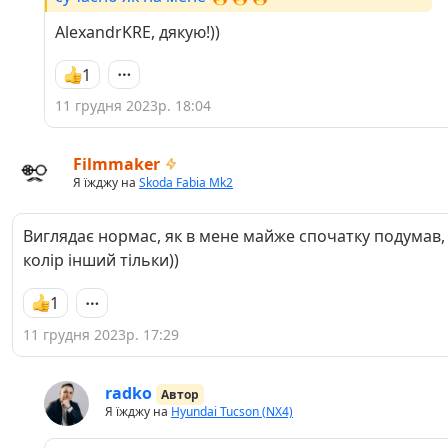
AlexandrKRE, дякую!))
1
11 грудня 2023р. 18:04
Filmmaker
Я їжджу на
Skoda Fabia Mk2
Виглядає нормас, як в мене майже спочатку подумав,
колір інший тільки))
1
11 грудня 2023р. 17:29
radko
Автор
Я їжджу на
Hyundai Tucson (NX4)