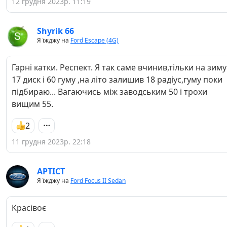
12 грудня 2023р. 11:19
Shyrik 66
Я їжджу на
Ford Escape (4G)
Гарні катки. Респект. Я так саме вчинив,тільки на зиму
17 диск і 60 гуму ,на літо залишив 18 радіус,гуму поки
підбираю... Вагаючись між заводським 50 і трохи
вищим 55.
2
11 грудня 2023р. 22:18
APTICT
Я їжджу на
Ford Focus II Sedan
Красівоє