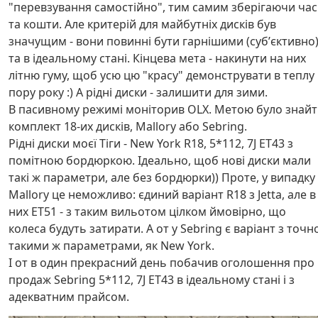
"перевзування самостійно", тим самим зберігаючи час
та кошти. Але критерій для майбутніх дисків був
значущим - вони повинні бути гарнішими (субʼєктивно
та в ідеальному стані. Кінцева мета - накинути на них
літню гуму, щоб усю цю "красу" демонструвати в теплу
пору року :) А рідні диски - залишити для зими.
В пасивному режимі моніторив OLX. Метою було знай
комплект 18-их дисків, Mallory або Sebring.
Рідні диски моєї Тіги - New York R18, 5*112, 7J ET43 з
помітною бордюркою. Ідеально, щоб нові диски мали
такі ж параметри, але без бордюрки)) Проте, у випадку 
Mallory це неможливо: єдиний варіант R18 з Jetta, але в
них ET51 - з таким вильотом цілком ймовірно, що
колеса будуть затирати. А от у Sebring є варіант з точн
такими ж параметрами, як New York.
І от в один прекрасний день побачив оголошення про
продаж Sebring 5*112, 7J ET43 в ідеальному стані і з
адекватним прайсом.