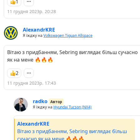
1
11 грудня 2023р. 20:28
AlexandrKRE
Я їжджу на
Volkswagen Tiguan Allspace
Вітаю з придбанням, Sebring виглядає більш сучасно
як на мене 🔥🔥🔥
2
11 грудня 2023р. 17:43
radko
Автор
Я їжджу на
Hyundai Tucson (NX4)
AlexandrKRE
Вітаю з придбанням, Sebring виглядає більш
сучасно як на мене 🔥🔥🔥