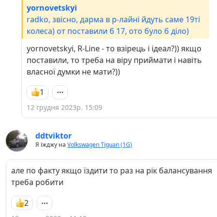
yornovetskyi
radko, звісно, дарма в р-лайні йдуть саме 19ті
колеса) от поставили б 17, ото було б діло)
yornovetskyi, R-Line - то взірець і ідеал?)) якщо
поставили, то треба на віру приймати і навіть
власної думки не мати?))
1
12 грудня 2023р. 15:09
ddtviktor
Я їжджу на
Volkswagen Tiguan (1G)
але по факту якщо їздити то раз на рік балансування
треба робити
2