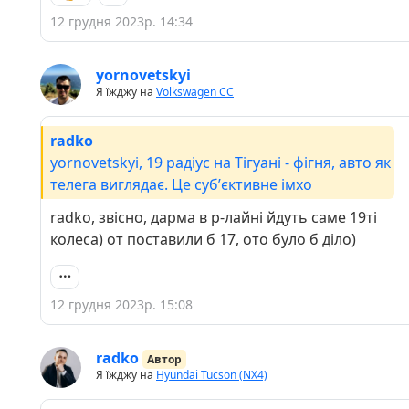
12 грудня 2023р. 14:34
yornovetskyi
Я їжджу на
Volkswagen СС
radko
yornovetskyi, 19 радіус на Тігуані - фігня, авто як
телега виглядає. Це субʼєктивне імхо
radko, звісно, дарма в р-лайні йдуть саме 19ті
колеса) от поставили б 17, ото було б діло)
12 грудня 2023р. 15:08
radko
Автор
Я їжджу на
Hyundai Tucson (NX4)