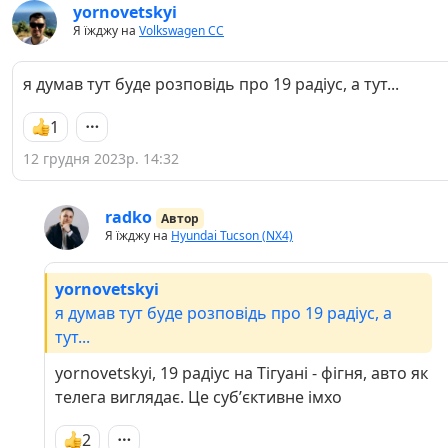
yornovetskyi
Я їжджу на
Volkswagen СС
я думав тут буде розповідь про 19 радіус, а тут...
1
12 грудня 2023р. 14:32
radko
Автор
Я їжджу на
Hyundai Tucson (NX4)
yornovetskyi
я думав тут буде розповідь про 19 радіус, а
тут...
yornovetskyi, 19 радіус на Тігуані - фігня, авто як
телега виглядає. Це субʼєктивне імхо
2