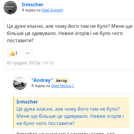
Irmscher
Я їжджу на
Opel Signum
Це дуже класно, але чому його там не було? Мене ще
більше це здивувало. Невже згорів і не було чого
поставити?
1
05 грудня 2023р. 13:12
"Andrey"
Автор
Я їжджу на
Opel Vectra C
Irmscher
Це дуже класно, але чому його там не було?
Мене ще більше це здивувало. Невже згорів і
не було чого поставити?
Irmscher, не знаю мені самому цікаво, але