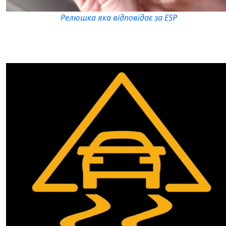
Релюшка яка відповідає за ESP