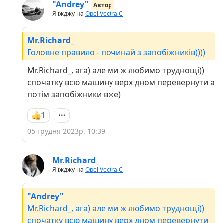
"Andrey"
Автор
Я їжджу на
Opel Vectra C
Mr.Richard_
Головне правило - починай з запобіжників))))
Mr.Richard_, ага) але ми ж любимо труднощі))
спочатку всю машину верх дном перевернути а
потім запобіжники вже)
1
05 грудня 2023р. 10:39
Mr.Richard_
Я їжджу на
Opel Vectra C
"Andrey"
Mr.Richard_, ага) але ми ж любимо труднощі))
спочатку всю машину верх дном перевернути