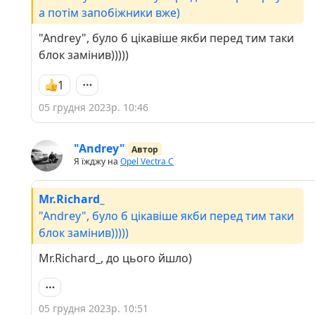
а потім запобіжники вже)
"Andrey", було б цікавіше якби перед тим таки
блок замінив)))))
1
05 грудня 2023р. 10:46
"Andrey"
Автор
Я їжджу на
Opel Vectra C
Mr.Richard_
"Andrey", було б цікавіше якби перед тим таки
блок замінив)))))
Mr.Richard_, до цього йшло)
05 грудня 2023р. 10:51