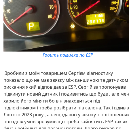
Гооить помилка по ESP
Зробили з моїм товаришем Сергієм діагностику
показало що не має звязку між каншиною та датчиком
рискання який відповідає за ESP. Сергій запропонував
підкинути новий датчик і подивитись що буде , але ме
харило його міняти бо він знаходиться під
підлокітником і треба розібрати пів салона. Так і їздив з
Лютого 2023 року , а нещодавно у звязку з погіршення
погодніх умов зрозумів що треба зайнятись ESP так як
фіча необхідна для поганої погоди. Довго рискав по