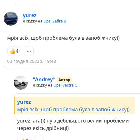
yurez
Я їжджу на
Opel Zafira B
мрія всіх, щоб проблема була в запобіжнику))
4
03 грудня 2023р. 19:48
"Andrey"
Автор
Я їжджу на
Opel Vectra C
yurez
мрія всіх, щоб проблема була в запобіжнику))
yurez, ага))) ну з дебільшого великі проблеми
через якісь дрібниці)