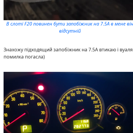
В слоті F20 повинен бути запобіжник на 7.5А в мене ві
відсутній
Знахожу підходящий запобіжник на 7.5А втикаю і вуаля
помилка погасла)