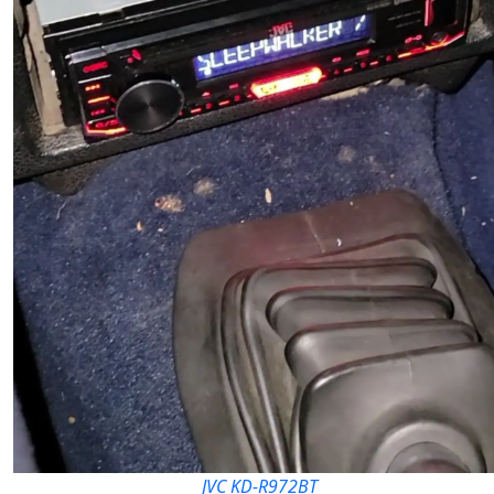
JVC KD-R972BT