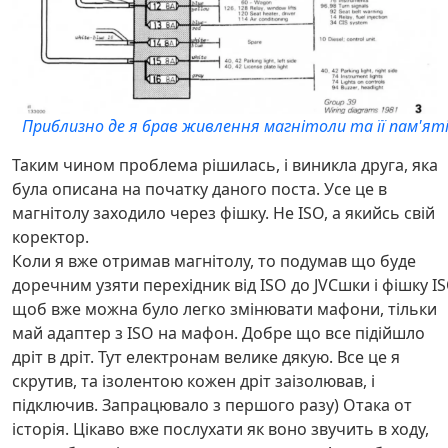
Приблизно де я брав живлення магнітоли та її пам'ят
Таким чином проблема рішилась, і виникла друга, яка
була описана на початку даного поста. Усе це в
магнітолу заходило через фішку. Не ISO, а якийсь свій
коректор.
Коли я вже отримав магнітолу, то подумав що буде
доречним узяти перехідник від ISO до JVCшки і фішку I
щоб вже можна було легко змінювати мафони, тільки
май адаптер з ISO на мафон. Добре що все підійшло
дріт в дріт. Тут електронам велике дякую. Все це я
скрутив, та ізолентою кожен дріт заізолював, і
підключив. Запрацювало з першого разу) Отака от
історія. Цікаво вже послухати як воно звучить в ходу,