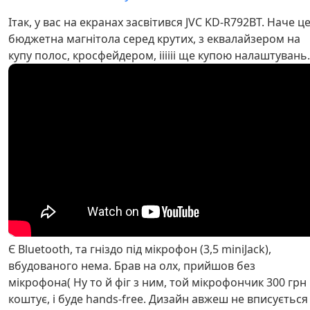
Ітак, у вас на екранах засвітився JVC KD-R792BT. Наче ц
бюджетна магнітола серед крутих, з еквалайзером на
купу полос, кросфейдером, іііііі ще купою налаштувань.
Є Bluetooth, та гніздо під мікрофон (3,5 miniJack),
вбудованого нема. Брав на олх, прийшов без
мікрофона( Ну то й фіг з ним, той мікрофончик 300 грн
коштує, і буде hands-free. Дизайн авжеш не вписується