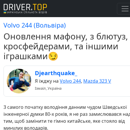
Volvo 244 (Вольвіра)
Оновлення мафону, з блютуз,
кросфейдерами, та іншими
іграшками😏
Djearthquake_
Я їжджу на
Volvo 244
,
Mazda 323 V
Ізмаїл, Україна
З самого початку володіння данним чудом Шведської
інженерної думки 80-х років, я не раз замислювався на
тим, щоб замінити те гімно китайське, яке стояло від
минулих володарів.