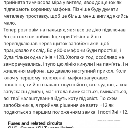
прийнята тимчасова міра у вигляді двох дощечок які
підперають корзинку мафона. Пізніше буду думати
металеву проставку, щоб це більш менш вигляд якийс
мало.
Тепер розповім на пальцях, як я все це діло підключав,
бо фоток я не робив. Іще при Celsior я його
перепідключав через щиток запобіжників щоб
працювало як слід. Бо у 80-х мафони буди простіші, і
була тільки одна лінія +12В. Хлопаки тоді особливо не
заморачувались, і тупо цю лінію кинули і на пам'ять, і 
живлення мафона, що давало наступний прикол. Коли
ключ у першому положенні, мафон запускався
повністю, ти його налаштовуєш його, все чудово, а кол
запускаєш двигун, магнітола вимикається, вмикається, 
всі твої налаштування йдуть коту під хвіст. По схемі
запобіжників, я прийняв рішення де взяти +12 які
подаються з першим положенням замка, і постійні +12