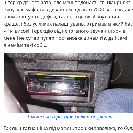
інтер'єр даного авто, але мені подобається. Blaupunkt
випускає мафони з дизайном під авто 70-80-х років, але
вони коштують дофіга, так що і це ок. А звук, став
краще, і без усіляких налаштувань, отримав м'який бас
чіткі високі, і ерекцію від непоганого звучання хоч в
мене і не супер пупер постановка динаміків, да і самі
дінаміки такі собі...
Тимчасова міра, щоб мафон не улетів
Так як штатна ніша під мафон, трошки завелика, то бул