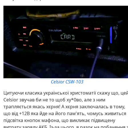
Celsior CSW-103
Цитуючи класика української христоматії скажу що, це
Celsior звучав би не то щоб ху*0во, але з ним
трапляється якась хєрня! А хєрня заключалась в тому,
що від +12В яка йде на його пам'ять, чомусь живиться
підсвітка кнопок мафона, що викликає підвищену
витрату заряду АКБ. Із-за цього, я разок на побачення 