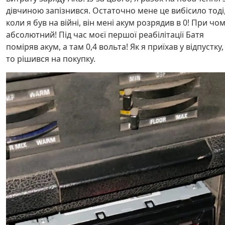
дівчиною запізнився. Остаточно мене це вибісило тоді
коли я був на війні, він мені акум розрядив в 0! При чо
абсолютний! Під час моєї першої реабілітації Батя
поміряв акум, а там 0,4 вольта! Як я приїхав у відпустку,
то рішився на покупку.