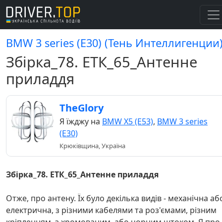
BMW 3 series (E30) (Тень Интеллигенции
Збірка_78. ЕТК_65_Антенне
приладдя
TheGlory
Я їжджу на
BMW X5 (E53)
,
BMW 3 series
(E30)
Крюківщина, Україна
Збірка_78. ЕТК_65_Антенне приладдя
Отже, про антену. Їх було декілька видів - механічна аб
електрична, з різними кабелями та роз'ємами, різним