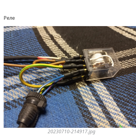
Реле
20230710-214917.jpg