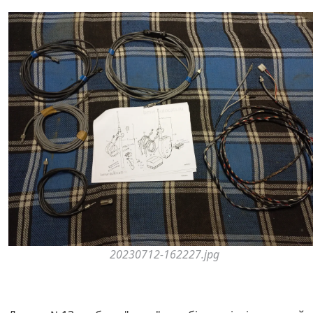
20230712-162227.jpg