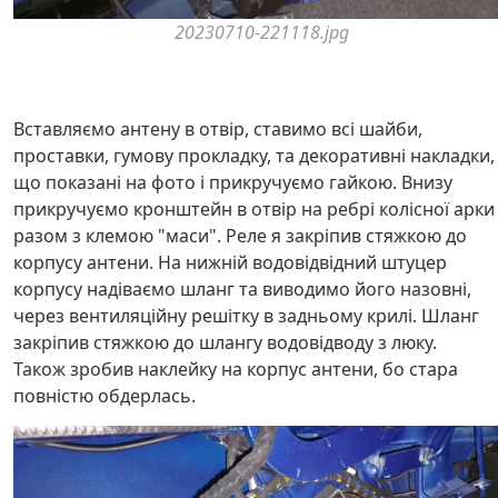
20230710-221118.jpg
Вставляємо антену в отвір, ставимо всі шайби,
проставки, гумову прокладку, та декоративні накладки,
що показані на фото і прикручуємо гайкою. Внизу
прикручуємо кронштейн в отвір на ребрі колісної арки
разом з клемою "маси". Реле я закріпив стяжкою до
корпусу антени. На нижній водовідвідний штуцер
корпусу надіваємо шланг та виводимо його назовні,
через вентиляційну решітку в задньому крилі. Шланг
закріпив стяжкою до шлангу водовідводу з люку.
Також зробив наклейку на корпус антени, бо стара
повністю обдерлась.