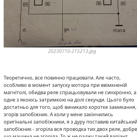
20230710-215213.jpg
Теоретично, все повинно працювати. Але часто,
особливо в момент запуску мотора при ввімкненій
магнітолі, обидва реле спрацьовували не синхронно, а
одне з якоюсь затримкою на долі секунди. Цього було
достатньо для того, щоб виникало коротке замикання, 
згорів запобіжник. А коли у мене закінчились
оригінальні запобіжники, я з дуру поставив китайськи
запобіжник - згоріла вся проводка тих двох реле, добре
що машина не згоріла. То ж не раджу такий варіант.