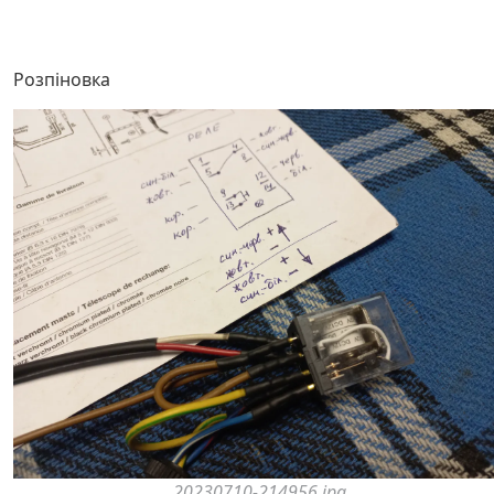
Розпіновка
20230710-214956.jpg