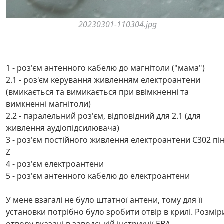
20230301-110304.jpg
1 - роз'єм антенного кабелю до магнітоли ("мама")
2.1 - роз'єм керування живленням електроантени
(вмикається та вимикається при ввімкненні та
вимкненні магнітоли)
2.2 - паралельний роз'єм, відповідний для 2.1 (для
живлення аудіопідсилювача)
3 - роз'єм постійного живлення електроантени C302 пі
Z
4 - роз'єм електроантени
5 - роз'єм антенного кабелю до електроантени
У мене взагалі не було штатної антени, тому для її
установки потрібно було зробити отвір в крилі. Розмір
отвору вказані в заводській інструкції EBA.