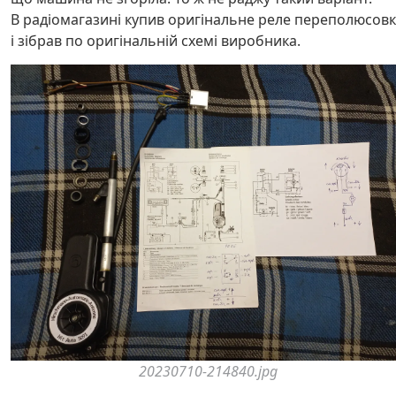
В радіомагазині купив оригінальне реле переполюсов
і зібрав по оригінальній схемі виробника.
20230710-214840.jpg