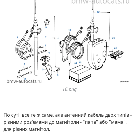
16.png
По суті, все те ж саме, але антенний кабель двох типів -
різними роз'ємами до магнітоли - "папа" або "мама",
для різних магнітол.