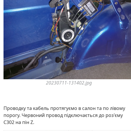
20230711-131402.jpg
Проводку та кабель протягуємо в салон та по лівому
порогу. Червоний провод підключається до роз'єму
C302 на пін Z.