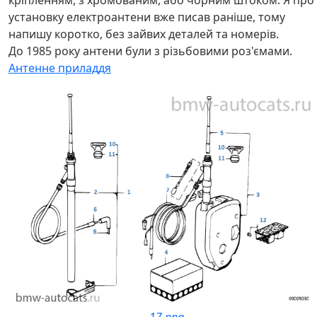
кріпленням, з хромованим, або чорним штоком. Я про
установку електроантени вже писав раніше, тому
напишу коротко, без зайвих деталей та номерів.
До 1985 року антени були з різьбовими роз'ємами.
Антенне приладдя
17.png