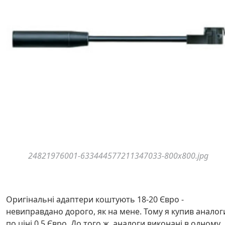
24821976001-633444577211347033-800x800.jpg
Оригінальні адаптери коштують 18-20 Євро -
невиправдано дорого, як на мене. Тому я купив аналог
по ціні 0,5 Євро. До того ж, аналоги виконані в одному