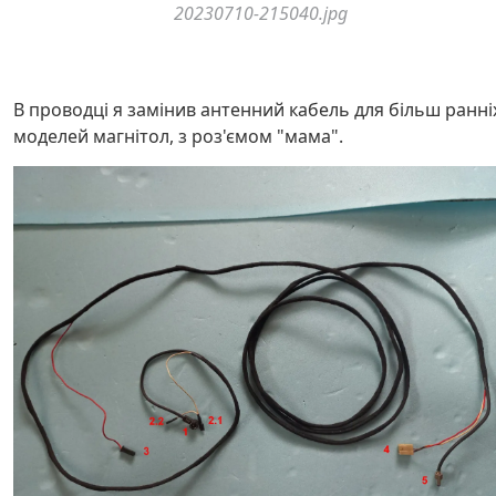
20230710-215040.jpg
В проводці я замінив антенний кабель для більш ранні
моделей магнітол, з роз'ємом "мама".