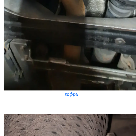
гофри