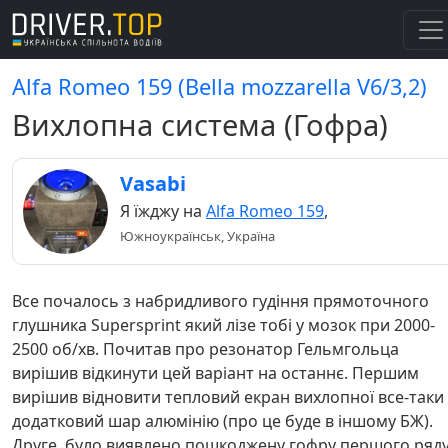
Alfa Romeo 159 (Bella mozzarella V6/3,2)
Вихлопна система (Гофра)
Vasabi
Я їжджу на
Alfa Romeo 159
,
Южноукраїнськ, Україна
Все почалось з набридливого гудіння прямоточного
глушника Supersprint який лізе тобі у мозок при 2000-
2500 об/хв. Почитав про резонатор Гельмгольца
вирішив відкинути цей варіант на останнє. Першим
вирішив відновити тепловий екран вихлопної все-таки
додатковий шар алюмінію (про це буде в іншому БЖ).
Друге, було виявлено пошкоджену гофру першого ряд