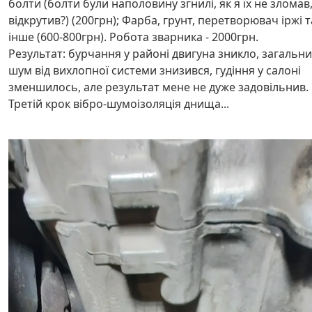
болти (болти були наполовину згнилі, як я їх не зломав
відкрутив?) (200грн); Фарба, грунт, перетворювач іржі т
інше (600-800грн). Робота зварника - 2000грн.
Результат: бурчання у районі двигуна зникло, загальн
шум від вихлопної системи знизився, гудіння у салоні
зменшилось, але результат мене не дуже задовільнив.
Третій крок вібро-шумоізоляція днища...