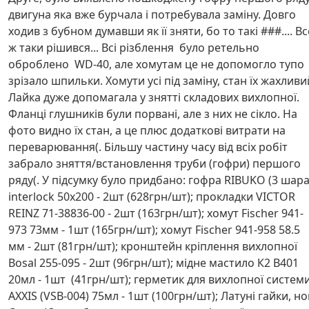
двигуна яка вже бурчала і потребувала заміну. Довго
ходив з бубном думавши як її зняти, бо то такі ###.... Вс
ж таки рішився... Всі різблення було ретельно
оброблено WD-40, але хомутам це не допомогло тупо
зрізало шпильки. Хомути усі під заміну, стан їх жахливи
Лайка дуже допомагала у знятті складових вихлопної.
Фланці глушників були порвані, але з них не сікло. На
фото видно їх стан, а це плюс додаткові витрати на
переварювання(. Більшу частину часу від всіх робіт
забрало зняття/встановлення труби (гофри) першого
ряду(. У підсумку було придбано: гофра RIBUKO (3 шара
interlock 50x200 - 2шт (628грн/шт); прокладки VICTOR
REINZ 71-38836-00 - 2шт (163грн/шт); хомут Fischer 941-
973 73мм - 1шт (165грн/шт); хомут Fischer 941-958 58.5
мм - 2шт (81грн/шт); кронштейн кріплення вихлопної
Bosal 255-095 - 2шт (96грн/шт); мідне мастило К2 В401
20мл - 1шт (41грн/шт); герметик для вихлопної систем
AXXIS (VSB-004) 75мл - 1шт (100грн/шт); Латуні гайки, но