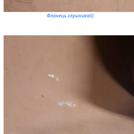
Фланець глушника(((