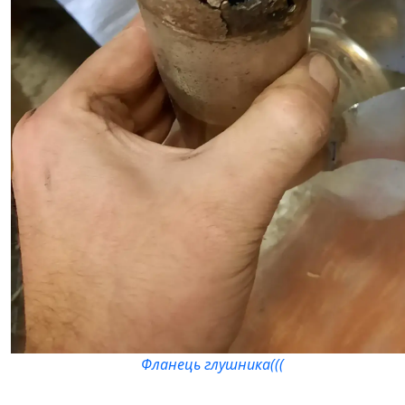
Фланець глушника(((