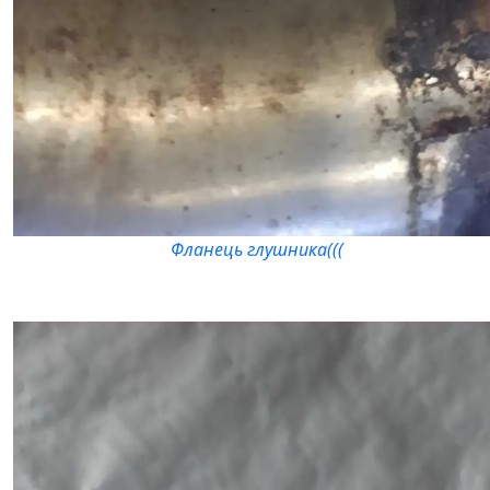
Фланець глушника(((