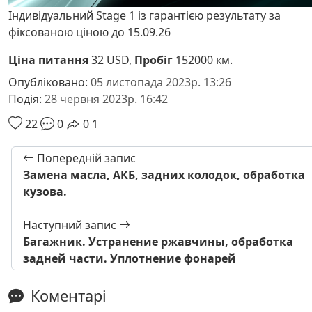
Індивідуальний Stage 1 із гарантією результату за
фіксованою ціною до 15.09.26
Ціна питання
32 USD,
Пробіг
152000 км.
Опубліковано:
05 листопада 2023р. 13:26
Подія:
28 червня 2023р. 16:42
22
0
0
1
Попередній запис
Замена масла, АКБ, задних колодок, обработка
кузова.
Наступний запис
Багажник. Устранение ржавчины, обработка
задней части. Уплотнение фонарей
Коментарі