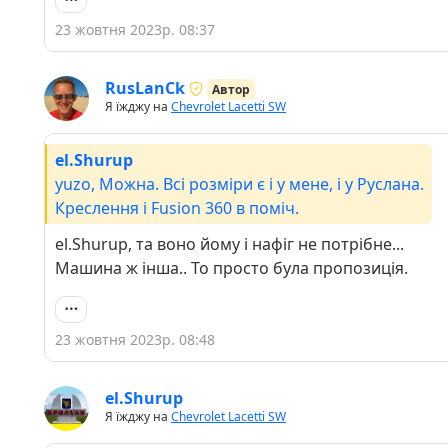
23 жовтня 2023р. 08:37
RusLanCk
Автор
Я їжджу на
Chevrolet Lacetti SW
el.Shurup
yuzo, Можна. Всі розміри є і у мене, і у Руслана.
Креслення і Fusion 360 в поміч.
el.Shurup, та воно йому і нафіг не потрібне...
Машина ж інша.. То просто була пропозиція.
23 жовтня 2023р. 08:48
el.Shurup
Я їжджу на
Chevrolet Lacetti SW