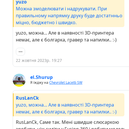
yuzo
Можна змоделювати і надрукувати. При
правильному напрямку друку буде достатнньо
міцно, бюджетно і швидко.
yuzo, можна... Але в наявності 3D-принтера
немає, але є болгарка, гравер та напилки.. :-)
22 жовтня 2023р. 19:27
el.Shurup
Я їжджу на
Chevrolet Lacetti SW
RusLanCk
yuzo, можна... Але в наявності 3D-принтера
немає, але є болгарка, гравер та напилки.. :-)
RusLanCk, Саме так. Мені швидше слюсаркою