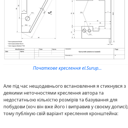
Початкове креслення el.Surup...
Але під час нещодавнього встановлення я стикнувся з
деякими неточностями креслення автора та
недостатньою кількістю розмірів та базування для
побудови (хоч він вже його і виправив у своєму дописі)
тому публікую свій варіант креслення кронштейна: