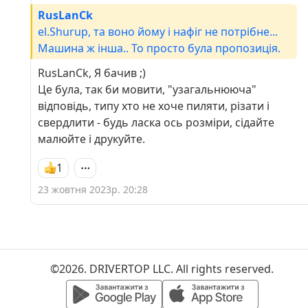
RusLanCk
el.Shurup, та воно йому і нафіг не потрібне...
Машина ж інша.. То просто була пропозиція.
RusLanCk, Я бачив ;)
Це була, так би мовити, "узагальнююча"
відповідь, типу хто не хоче пиляти, різати і
свердлити - будь ласка ось розміри, сідайте
малюйте і друкуйте.
1
23 жовтня 2023р. 20:28
©2026. DRIVERTOP LLC. All rights reserved.