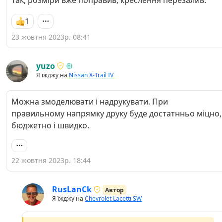
1
23 жовтня 2023р. 08:41
yuzo
Я їжджу на
Nissan X-Trail IV
Можна змоделювати і надрукувати. При
правильному напрямку друку буде достатнньо міцно,
бюджетно і швидко.
22 жовтня 2023р. 18:44
RusLanCk
Автор
Я їжджу на
Chevrolet Lacetti SW