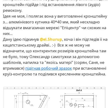
кронштейн підійде і під встановлення лівого (аудіо)
ремокону.
Ідея не моя, і полягає вона у виготовленні кронштейну
з... алюмінієвого кутника 40*40 мм, який нескладно
відшукати вмагазинах мережі "Епіцентр" чи схожих на
них...
Дану ідею підкинув
@el.Shurup
, хоча і він підгледів її на
кацапстанському драйві.. :-) Все ж не можу не
відзначити, що конткрентих розмірів кронштейна там
не було, тому Олександр самотужки за допомогою
шаблонів, напилка та "якоїсь матері" (сорян, Саня, не
втримався)
підігнав робочий зразок
при встановленні
круїз-контролю та поділився кресленням кронштейна.