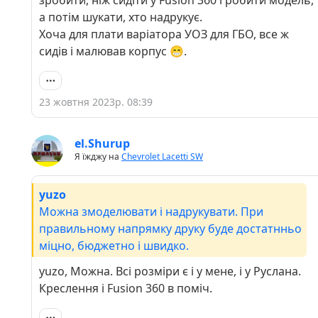
зробити, ніж сидіти у Fusion 360 і робити модель,
а потім шукати, хто надрукує.
Хоча для плати варіатора УОЗ для ГБО, все ж
сидів і малював корпус 😁.
23 жовтня 2023р. 08:39
el.Shurup
Я їжджу на
Chevrolet Lacetti SW
yuzo
Можна змоделювати і надрукувати. При
правильному напрямку друку буде достатнньо
міцно, бюджетно і швидко.
yuzo, Можна. Всі розміри є і у мене, і у Руслана.
Креслення і Fusion 360 в поміч.