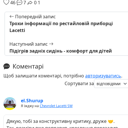
46
7
0
1
Попередній запис
Трохи інформації по рестайловій приборці
Lacetti
Наступний запис
Підігрів задніх сидінь - комфорт для дітей
Коментарі
Щоб залишати коментарі, потрібно
авторизуватись
.
Сортувати за
el.Shurup
Я їжджу на
Chevrolet Lacetti SW
Дякую, тобі за конструктивну критику, друже 🤝.
Так, розміри вже поправив, креслення перезалив.