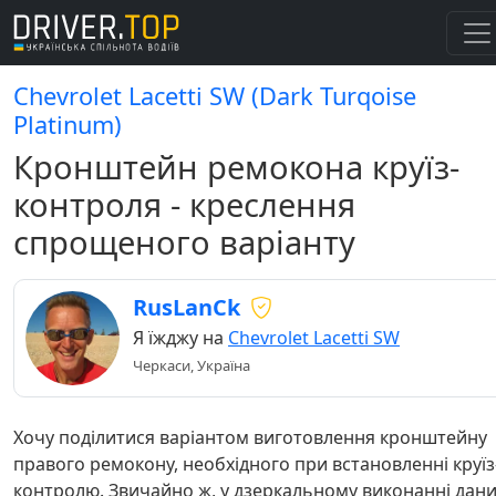
Chevrolet Lacetti SW (Dark Turqoise
Platinum)
Кронштейн ремокона круїз-
контроля - креслення
спрощеного варіанту
RusLanCk
Я їжджу на
Chevrolet Lacetti SW
Черкаси, Україна
Хочу поділитися варіантом виготовлення кронштейну
правого ремокону, необхідного при встановленні круїз
контролю. Звичайно ж, у дзеркальному виконанні дан