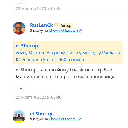
23 жовтня 2023р. 08:37
RusLanCk
Автор
Я їжджу на
Chevrolet Lacetti SW
el.Shurup
yuzo, Можна. Всі розміри є і у мене, і у Руслана.
Креслення і Fusion 360 в поміч.
el.Shurup, та воно йому і нафіг не потрібне...
Машина ж інша.. То просто була пропозиція.
23 жовтня 2023р. 08:48
el.Shurup
Я їжджу на
Chevrolet Lacetti SW