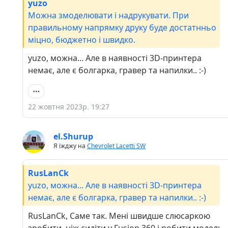
yuzo
Можна змоделювати і надрукувати. При
правильному напрямку друку буде достатнньо
міцно, бюджетно і швидко.
yuzo, можна... Але в наявності 3D-принтера
немає, але є болгарка, гравер та напилки.. :-)
22 жовтня 2023р. 19:27
el.Shurup
Я їжджу на
Chevrolet Lacetti SW
RusLanCk
yuzo, можна... Але в наявності 3D-принтера
немає, але є болгарка, гравер та напилки.. :-)
RusLanCk, Саме так. Мені швидше слюсаркою