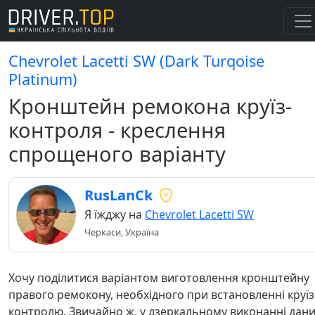
Chevrolet Lacetti SW (Dark Turqoise
Platinum)
Кронштейн ремокона круїз-
контроля - креслення
спрощеного варіанту
RusLanCk
Я їжджу на
Chevrolet Lacetti SW
Черкаси, Україна
Хочу поділитися варіантом виготовлення кронштейну
правого ремокону, необхідного при встановленні круїз
контролю. Звичайно ж, у дзеркальному виконанні дан