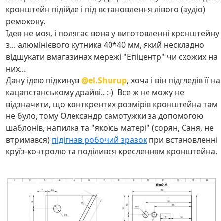
кронштейн підійде і під встановлення лівого (аудіо)
ремокону.
Ідея не моя, і полягає вона у виготовленні кронштейну
з... алюмінієвого кутника 40*40 мм, який нескладно
відшукати вмагазинах мережі "Епіцентр" чи схожих на
них...
Дану ідею підкинув
@el.Shurup
, хоча і він підгледів її на
кацапстанському драйві.. :-) Все ж не можу не
відзначити, що конткрентих розмірів кронштейна там
не було, тому Олександр самотужки за допомогою
шаблонів, напилка та "якоїсь матері" (сорян, Саня, не
втримався)
підігнав робочий зразок
при встановленні
круїз-контролю та поділився кресленням кронштейна.