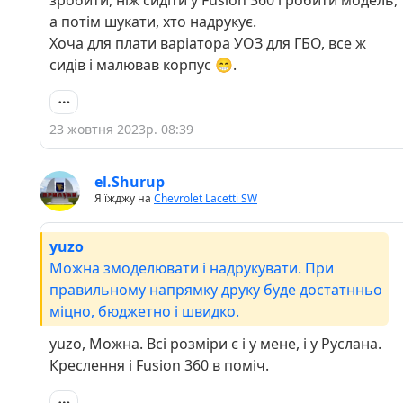
зробити, ніж сидіти у Fusion 360 і робити модель,
а потім шукати, хто надрукує.
Хоча для плати варіатора УОЗ для ГБО, все ж
сидів і малював корпус 😁.
23 жовтня 2023р. 08:39
el.Shurup
Я їжджу на
Chevrolet Lacetti SW
yuzo
Можна змоделювати і надрукувати. При
правильному напрямку друку буде достатнньо
міцно, бюджетно і швидко.
yuzo, Можна. Всі розміри є і у мене, і у Руслана.
Креслення і Fusion 360 в поміч.