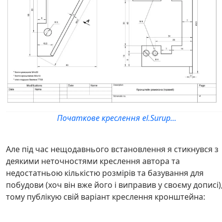
Початкове креслення el.Surup...
Але під час нещодавнього встановлення я стикнувся з
деякими неточностями креслення автора та
недостатньою кількістю розмірів та базування для
побудови (хоч він вже його і виправив у своєму дописі)
тому публікую свій варіант креслення кронштейна: