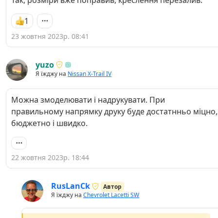
1
23 жовтня 2023р. 08:41
yuzo
Я їжджу на
Nissan X-Trail IV
Можна змоделювати і надрукувати. При
правильному напрямку друку буде достатнньо міцно,
бюджетно і швидко.
22 жовтня 2023р. 18:44
RusLanCk
Автор
Я їжджу на
Chevrolet Lacetti SW