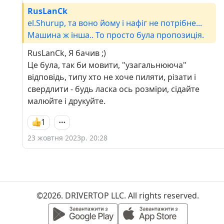
RusLanCk
el.Shurup, та воно йому і нафіг не потрібне...
Машина ж інша.. То просто була пропозиція.
RusLanCk, Я бачив ;)
Це була, так би мовити, "узагальнююча"
відповідь, типу хто не хоче пиляти, різати і
свердлити - будь ласка ось розміри, сідайте
малюйте і друкуйте.
1
23 жовтня 2023р. 20:28
©2026. DRIVERTOP LLC. All rights reserved.