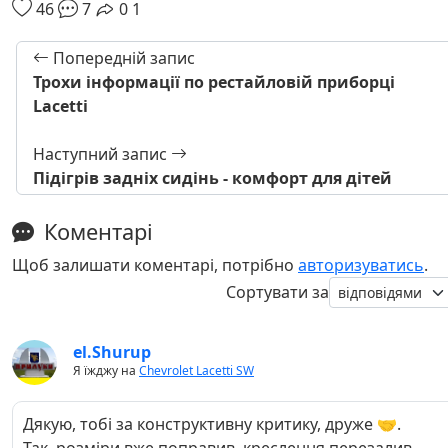
46
7
0
1
Попередній запис
Трохи інформації по рестайловій приборці
Lacetti
Наступний запис
Підігрів задніх сидінь - комфорт для дітей
Коментарі
Щоб залишати коментарі, потрібно
авторизуватись
.
Сортувати за
el.Shurup
Я їжджу на
Chevrolet Lacetti SW
Дякую, тобі за конструктивну критику, друже 🤝.
Так, розміри вже поправив, креслення перезалив.