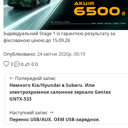
Індивідуальний Stage 1 із гарантією результату за
фіксованою ціною до 15.09.26
Опубліковано:
24 квітня 2020р. 00:19
3
0
0
0
Попередній запис
Немного Kia/Hyundai в Subaru. Или
электрохромное салонное зеркало Gentex
GNTX-533
Наступний запис
Перенос USB/AUX. OEM USB-зарядное.