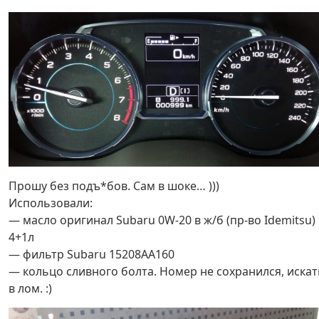
Прошу без подъ*бов. Сам в шоке… )))
Использовали:
— масло оригинал Subaru 0W-20 в ж/б (пр-во Idemitsu)
4+1л
— фильтр Subaru 15208AA160
— кольцо сливного болта. Номер не сохранился, искат
в лом. :)