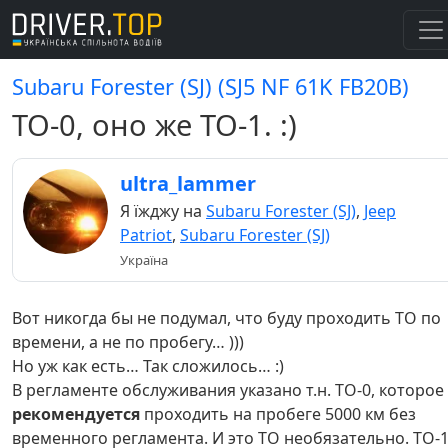
Subaru Forester (SJ) (SJ5 NF 61K FB20B)
ТО-0, оно же ТО-1. :)
ultra_lammer
Я їжджу на
Subaru Forester (SJ)
,
Jeep
Patriot
,
Subaru Forester (SJ)
Україна
Вот никогда бы не подумал, что буду проходить ТО по
времени, а не по пробегу… )))
Но уж как есть… Так сложилось… :)
В регламенте обслуживания указано т.н. ТО-0, которое
рекомендуется
проходить на пробеге 5000 км без
временного регламента. И это ТО необязательно. ТО-