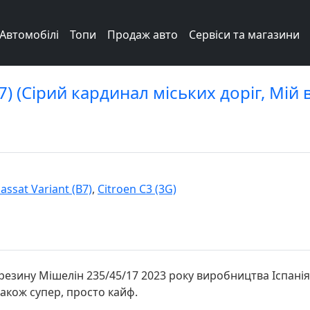
Автомобілі
Топи
Продаж авто
Сервіси та магазини
7) (Сірий кардинал міських доріг, Мій 
ssat Variant (B7)
,
Citroen C3 (3G)
резину Мішелін 235/45/17 2023 року виробництва Іспанія
також супер, просто кайф.