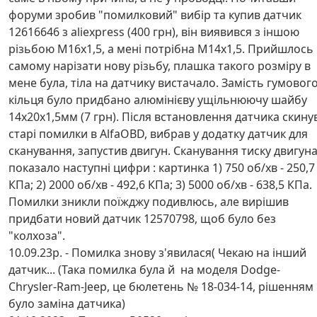
форуми зробив "помилковий" вибір та купив датчик
12616646 з aliexpress (400 грн), він виявився з іншою
різьбою М16х1,5, а мені потрібна М14х1,5. Прийшлось
самому нарізати нову різьбу, плашка такого розміру в
мене була, тіла на датчику вистачало. Замість гумовог
кільця було придбано алюмінієву ущільнюючу шайбу
14х20х1,5мм (7 грн). Після встановлення датчика скину
старі помилки в AlfaOBD, вибрав у додатку датчик для
сканування, запустив двигун. Сканування тиску двигун
показало наступні цифри : картинка 1) 750 об/хв - 250,7
КПа; 2) 2000 об/хв - 492,6 КПа; 3) 5000 об/хв - 638,5 КПа.
Помилки зникли поїжджу подивлюсь, але вирішив
придбати новий датчик 12570798, щоб було без
"колхоза".
10.09.23р. - Помилка знову з'явилася( Чекаю на інший
датчик... (Така помилка була й на моделя Dodge-
Chrysler-Ram-Jeep, це бюлетень № 18-034-14, рішенням
було заміна датчика)