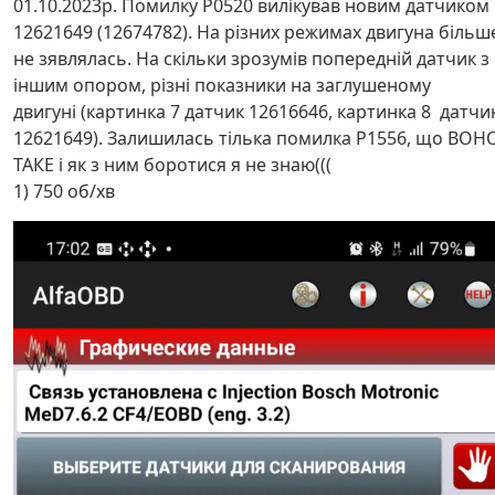
01.10.2023p. Помилку Р0520 вилікував новим датчиком
12621649 (12674782). На різних режимах двигуна більш
не зявлялась. На скільки зрозумів попередній датчик з
іншим опором, різні показники на заглушеному
двигуні (картинка 7 датчик 12616646, картинка 8 датчи
12621649). Залишилась тілька помилка Р1556, що ВОН
ТАКЕ і як з ним боротися я не знаю(((
1) 750 об/хв