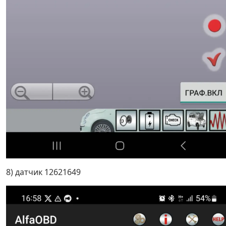
8) датчик 12621649