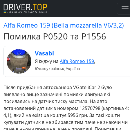
Alfa Romeo 159 (Bella mozzarella V6/3,2)
Помилка Р0520 та Р1556
Vasabi
Я їжджу на
Alfa Romeo 159
,
Южноукраїнськ, Україна
Після придбання автосканера VGate iCar 2 було
виявлено вище зазначені помилки двигуна які
посилались на датчик тиску мастила. На авто
встановлений датчик з номером 12570798 (картинка 4;
4,1), який на exist.ua коштує 5956 грн. За такі кошти
купувати датчик я не збирався тим паче не знаючи чи
саме в ньому причина, а не у проводці. Почитавши