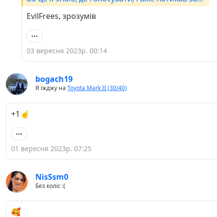
тебе всі кнопки. А народ, хто не шарить, або
EvilFrees, зрозумів
кому ліньки - то і розбиратись не будуть.
Пройдуть повз. Чисто порада з досвіду.
03 вересня 2023р. 00:14
bogach19
Я їжджу на
Toyota Mark II (30/40)
+1☝️
01 вересня 2023р. 07:25
NisSsm0
Без коліс :(
🥰