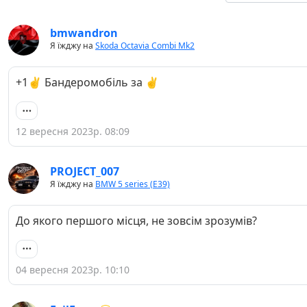
bmwandron
Я їжджу на
Skoda Octavia Combi Mk2
+1✌️ Бандеромобіль за ✌️
12 вересня 2023р. 08:09
PROJECT_007
Я їжджу на
BMW 5 series (E39)
До якого першого місця, не зовсім зрозумів?
04 вересня 2023р. 10:10