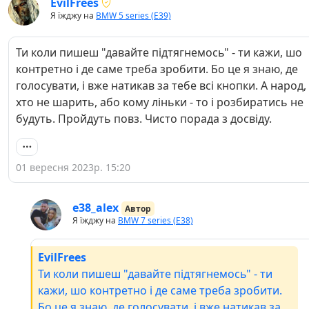
EvilFrees
Я їжджу на
BMW 5 series (E39)
Ти коли пишеш "давайте підтягнемось" - ти кажи, шо
контретно і де саме треба зробити. Бо це я знаю, де
голосувати, і вже натикав за тебе всі кнопки. А народ,
хто не шарить, або кому ліньки - то і розбиратись не
будуть. Пройдуть повз. Чисто порада з досвіду.
01 вересня 2023р. 15:20
e38_alex
Автор
Я їжджу на
BMW 7 series (E38)
EvilFrees
Ти коли пишеш "давайте підтягнемось" - ти
кажи, шо контретно і де саме треба зробити.
Бо це я знаю, де голосувати, і вже натикав за