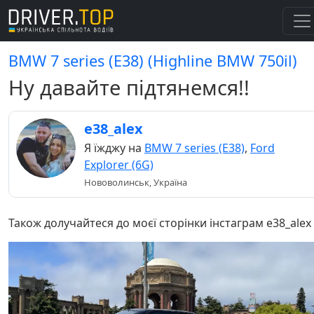
BMW 7 series (E38) (Highline BMW 750il)
Ну давайте підтянемся!!
e38_alex
Я їжджу на
BMW 7 series (E38)
,
Ford
Explorer (6G)
Нововолинськ, Україна
Також долучайтеся до моєї сторінки інстаграм e38_alex