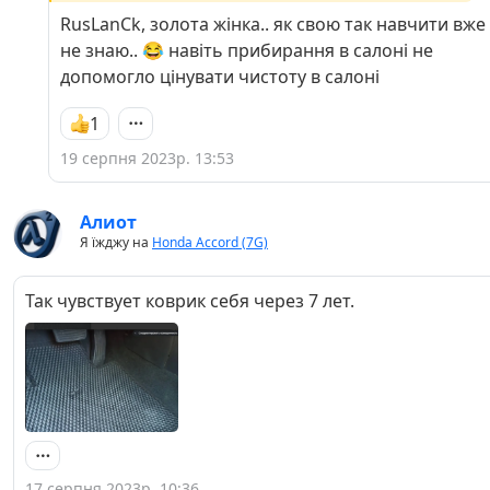
RusLanCk, золота жінка.. як свою так навчити вже
не знаю.. 😂 навіть прибирання в салоні не
допомогло цінувати чистоту в салоні
1
19 серпня 2023р. 13:53
Алиот
Я їжджу на
Honda Accord (7G)
Так чувствует коврик себя через 7 лет.
17 серпня 2023р. 10:36