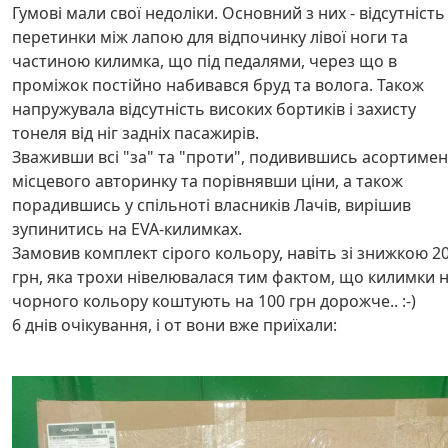
Гумові мали свої недоліки. Основний з них - відсутність
перетинки між лапою для відпочинку лівої ноги та
частиною килимка, що під педалями, через що в
проміжок постійно набивався бруд та волога. Також
напружувала відсутність високих бортиків і захисту
тонеля від ніг задніх пасажирів.
Зваживши всі "за" та "проти", подивившись асортимен
місцевого авторинку та порівнявши ціни, а також
порадившись у спільноті власників Лачів, вирішив
зупинитись на EVA-килимках.
Замовив комплект сірого кольору, навіть зі знижкою 2
грн, яка трохи нівелювалася тим фактом, що килимки 
чорного кольору коштують на 100 грн дорожче.. :-)
6 днів очікування, і от вони вже приїхали: