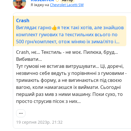
Я їжджу на
Chevrolet Lacetti SW
Crash
Виглядає гарно👍я теж такі хотів, але знайшов
комплект гумових та текстильних всього по
500 грн/комплект, отож міняю їх зима/літо і
якось навіть обстановка змінюється в авто😄
Crash, нє... Текстиль - не моє. Пилюка, бруд...
Вибивати...
Тут гумові не встигав витрушувати... Ці, доречі,
незвично себе ведуть у порівнянні з гумовими -
тримають форму, а не вигинаються під своєю
вагою, коли намагаєшся їх виймати. Сьогодні
перший раз мив з ними машину. Поки сухо, то
просто струсив пісок з них...
19 серпня 2023р. 21:32