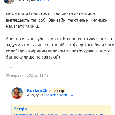
Я їжджу на
ГАЗ 3110
може вони і практичні, але чисто естетично
виглядають так собі. Звичайні текстильні килимки
набагато гарніщі.
Але то сильно субьєктивно, бо про естетику я почав
задумиватись лише останній рік))) а дотого були часи
коли їздив з дірявим киликом та витряхував з нього
багнюку лише по святах))))
06 вересня 2024р. 11:48
RusLanCk
Автор
Я їжджу на
Chevrolet Lacetti SW
Sergio