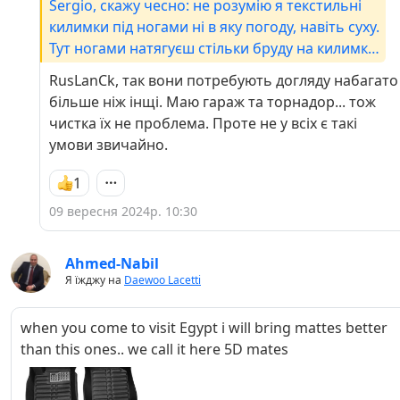
Sergio, скажу чесно: не розумію я текстильні
килимки під ногами ні в яку погоду, навіть суху.
Тут ногами натягуєш стільки бруду на килимки,
а якщо вони ще й тряпчані... Нещодавно
RusLanCk, так вони потребують догляду набагато
працював з машиною, в якій текстиль був -
більше ніж інщі. Маю гараж та торнадор... тож
бррр, довелося витрушувати їх перед тим, як
чистка їх не проблема. Проте не у всіх є такі
шось робити... Коротше - сміттєзбірнтк той
умови звичайно.
текстиль.
1
09 вересня 2024р. 10:30
Ahmed-Nabil
Я їжджу на
Daewoo Lacetti
when you come to visit Egypt i will bring mattes better
than this ones.. we call it here 5D mates