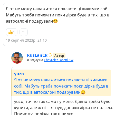
Я от не можу наважитися покласти ці килимки собі.
Мабуть треба почекати поки дірка буде в тих, що в
автосалоні подарували😆
1
19 серпня 2023р. 21:10
RusLanCk
Автор
Я їжджу на
Chevrolet Lacetti SW
yuzo
Я от не можу наважитися покласти ці килимки
собі. Мабуть треба почекати поки дірка буде в
тих, що в автосалоні подарували😆
yuzo, точно так само і у мене. Давно треба було
купити, але ж ні - тягнув, допоки дірка не полізла.
Причому, полізла так швидко...