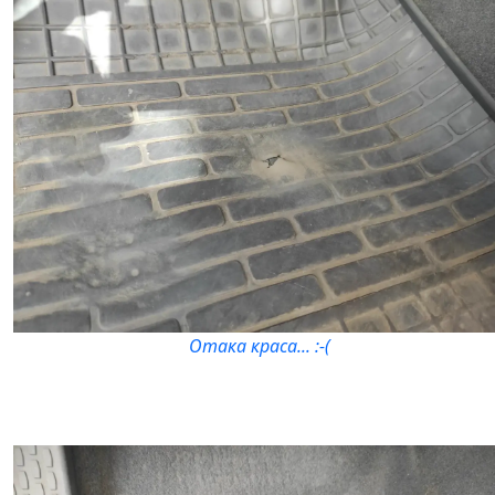
Отака краса... :-(