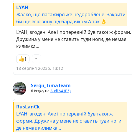
LYAH
Жалко, що пасажирське недороблене. Закрити
би ще всю зону під бардачком А так 👌
LYAH, згоден. Але і попередній був такої ж форми.
Дружина у мене не ставить туди ноги, де немає
килимка...
1
18 серпня 2023р. 13:12
Sergii_TimaTeam
Я їжджу на
Audi A4 (B5)
RusLanCk
LYAH, згоден. Але і попередній був такої ж
форми. Дружина у мене не ставить туди ноги,
де немає килимка...