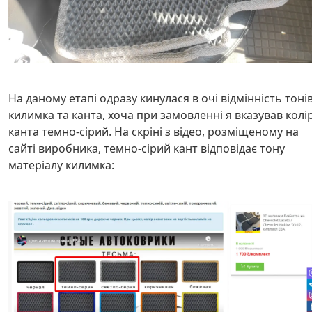
На даному етапі одразу кинулася в очі відмінність тоні
килимка та канта, хоча при замовленні я вказував колі
канта темно-сірий. На скріні з відео, розміщеному на
сайті виробника, темно-сірий кант відповідає тону
матеріалу килимка: