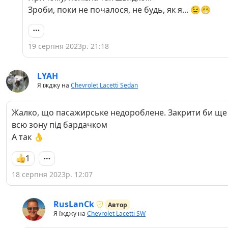
Зроби, поки не почалося, не будь, як я... 😉😁
19 серпня 2023р. 21:18
LYAH
Я їжджу на
Chevrolet Lacetti Sedan
Жалко, що пасажирське недороблене. Закрити би ще
всю зону під бардачком
А так 👌
1
18 серпня 2023р. 12:07
RusLanCk
Автор
Я їжджу на
Chevrolet Lacetti SW