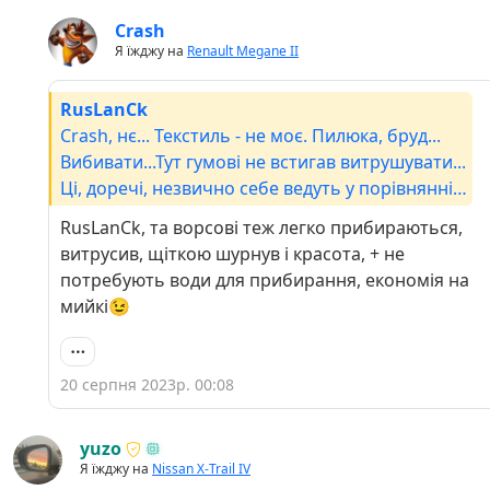
Crash
Я їжджу на
Renault Megane II
RusLanCk
Crash, нє... Текстиль - не моє. Пилюка, бруд...
Вибивати...Тут гумові не встигав витрушувати...
Ці, доречі, незвично себе ведуть у порівнянні з
гумовими - тримають форму, а не вигинаються
RusLanCk, та ворсові теж легко прибираються,
під своєю вагою, коли намагаєшся їх виймати.
витрусив, щіткою шурнув і красота, + не
Сьогодні перший раз мив з ними машину.
потребують води для прибирання, економія на
Поки сухо, то просто струсив пісок з них...
мийкі😉
20 серпня 2023р. 00:08
yuzo
Я їжджу на
Nissan X-Trail IV