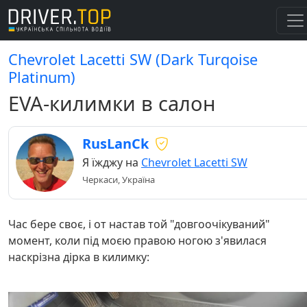
Chevrolet Lacetti SW (Dark Turqoise
Platinum)
EVA-килимки в салон
RusLanCk
Я їжджу на
Chevrolet Lacetti SW
Черкаси, Україна
Час бере своє, і от настав той "довгоочікуваний"
момент, коли під моєю правою ногою з'явилася
наскрізна дірка в килимку: