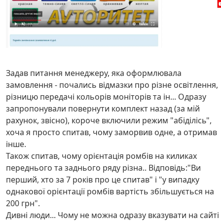
Задав питання менеджеру, яка оформлювала
замовлення - почались відмазки про різне освітлення,
різницю передачі кольорів моніторів та ін... Одразу
запропонували повернути комплект назад (за мій
рахунок, звісно), короче включили режим "абіділісь",
хоча я просто спитав, чому заморвив одне, а отримав
інше.
Також спитав, чому орієнтація ромбів на киликах
переднього та заднього ряду різна.. Відповідь:"Ви
перший, хто за 7 років про це спитав" і "у випадку
однакової орієнтації ромбів вартість збільшується на
200 грн".
Дивні люди... Чому не можна одразу вказувати на сайті