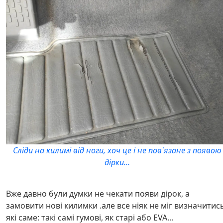
Сліди на килимі від ноги, хоч це і не пов'язане з появою
дірки...
Вже давно були думки не чекати появи дірок, а
замовити нові килимки .але все ніяк не міг визначитис
які саме: такі самі гумові, як старі або EVA...