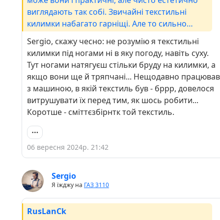
може вони і практичні, але чисто естетично
виглядають так собі. Звичайні текстильні
килимки набагато гарніщі. Але то сильно
субьєктивно, бо про естетику я почав
Sergio, скажу чесно: не розумію я текстильні
задумиватись лише останній рік))) а дотого
килимки під ногами ні в яку погоду, навіть суху.
були часи коли їздив з дірявим киликом та
Тут ногами натягуєш стільки бруду на килимки, а
витряхував з нього багнюку лише по святах))))
якщо вони ще й тряпчані... Нещодавно працював
з машиною, в якій текстиль був - бррр, довелося
витрушувати їх перед тим, як шось робити...
Коротше - сміттєзбірнтк той текстиль.
06 вересня 2024р. 21:42
Sergio
Я їжджу на
ГАЗ 3110
RusLanCk