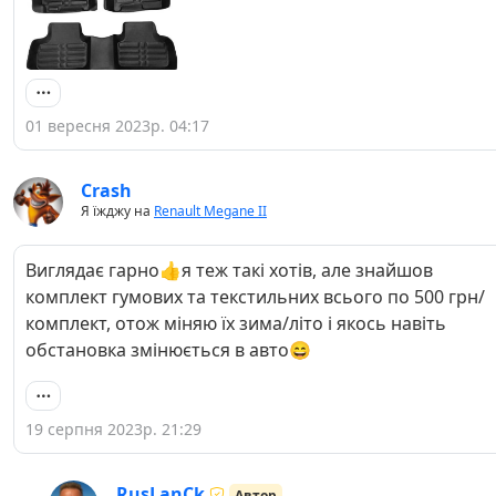
01 вересня 2023р. 04:17
Crash
Я їжджу на
Renault Megane II
Виглядає гарно👍я теж такі хотів, але знайшов
комплект гумових та текстильних всього по 500 грн/
комплект, отож міняю їх зима/літо і якось навіть
обстановка змінюється в авто😄
19 серпня 2023р. 21:29
RusLanCk
Автор