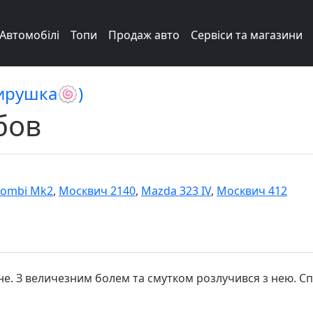
Автомобілі
Топи
Продаж авто
Сервіси та магазини
фирушка🍥)
бов
Combi Mk2
,
Москвич 2140
,
Mazda 323 IV
,
Москвич 412
мене. З величезним болем та смутком розлучився з нею. С