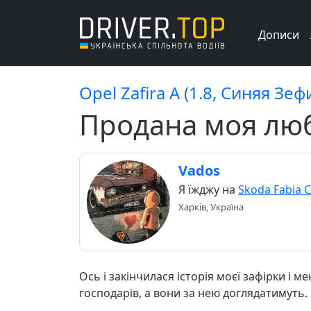
Дописи
Opel Zafira A (1.8, Синяя Зе
Продана моя лю
Vados
Я їжджу на
Skoda Fabia 
Харків, Україна
Ось і закінчилася історія моєї зафірки і 
господарів, а вони за нею доглядатимуть.