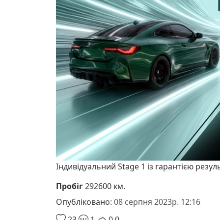
Індивідуальний Stage 1 із гарантією резул
Пробіг
292600 км.
Опубліковано:
08 серпня 2023р. 12:16
23
1
0
0