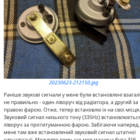
20230623-212150.jpg
Раніше звукові сигнали у мене були встановлені взагал
не правильно - один ліворуч від радіатора, а другий за
правою фарою. Отже, тепер встановлю їх на свої місця
Звуковий сигнал низького тону (335Hz) встановлюєтьс
ліворуч за протитуманною фарою. Забігаючи наперед,
мене там вже встановлений звуковий сигнал штатної
сигналізації. Можливо тому, що моя машина була 316,