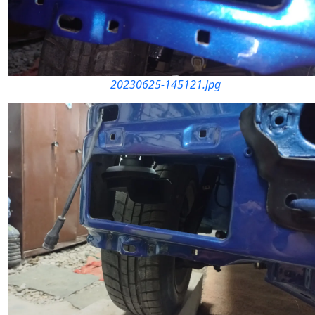
20230625-145121.jpg