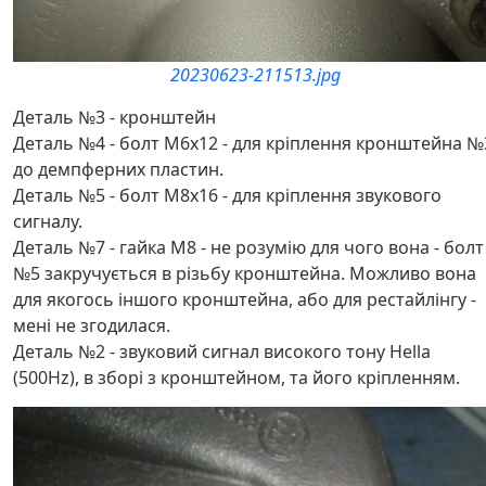
20230623-211513.jpg
Деталь №3 - кронштейн
Деталь №4 - болт M6x12 - для кріплення кронштейна №
до демпферних пластин.
Деталь №5 - болт M8x16 - для кріплення звукового
сигналу.
Деталь №7 - гайка M8 - не розумію для чого вона - болт
№5 закручується в різьбу кронштейна. Можливо вона
для якогось іншого кронштейна, або для рестайлінгу -
мені не згодилася.
Деталь №2 - звуковий сигнал високого тону Hella
(500Hz), в зборі з кронштейном, та його кріпленням.