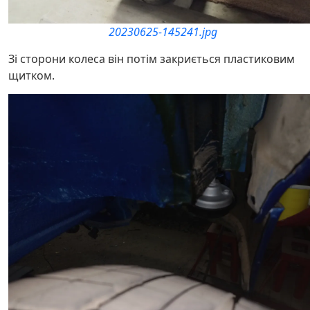
20230625-145241.jpg
Зі сторони колеса він потім закриється пластиковим
щитком.