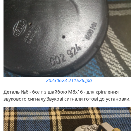
20230623-211526.jpg
Деталь №6 - болт з шайбою M8x16 - для кріплення
звукового сигналу.Звукові сигнали готові до установки.