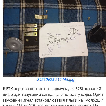
20230623-211445.jpg
В ETK чергова неточність - чомусь для 325i вказаний
лише один звуковий сигнал, але по факту їх два. Один
звуковий сигнал встановлювався тільки на "молодші"
моделі 316 та 318 - по центру перед радіатором. На