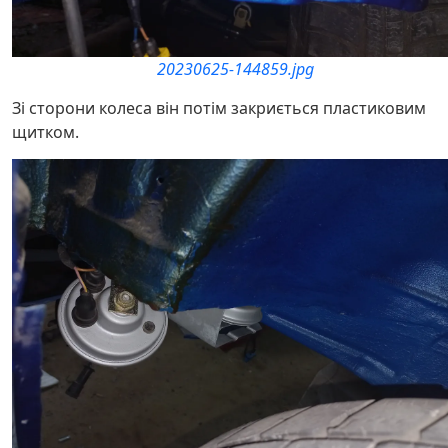
20230625-144859.jpg
Зі сторони колеса він потім закриється пластиковим
щитком.