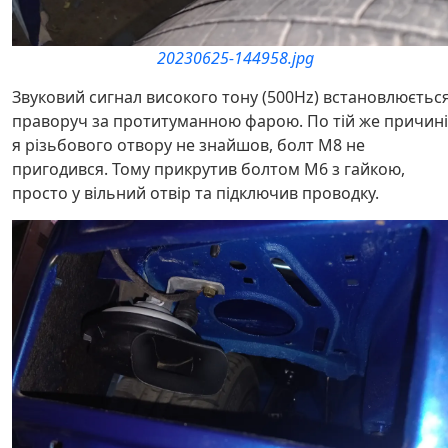
20230625-144958.jpg
Звуковий сигнал високого тону (500Hz) встановлюєтьс
праворуч за протитуманною фарою. По тій же причині
я різьбового отвору не знайшов, болт M8 не
пригодився. Тому прикрутив болтом M6 з гайкою,
просто у вільний отвір та підключив проводку.