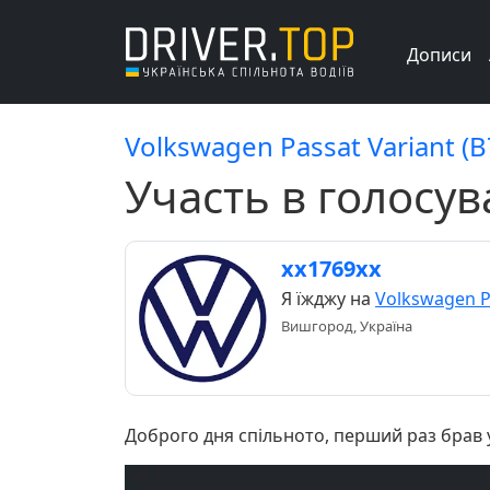
Дописи
Volkswagen Passat Variant (B
Участь в голосув
хх1769хх
Я їжджу на
Volkswagen Pa
Вишгород, Україна
Доброго дня спільното, перший раз брав у