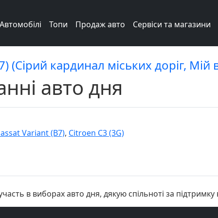
Автомобілі
Топи
Продаж авто
Сервіси та магазини
7) (Сірий кардинал міських доріг, Мій 
анні авто дня
ssat Variant (B7)
,
Citroen C3 (3G)
часть в виборах авто дня, дякую спільноті за підтримку 