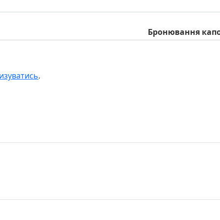
Бронювання капо
изуватись
.