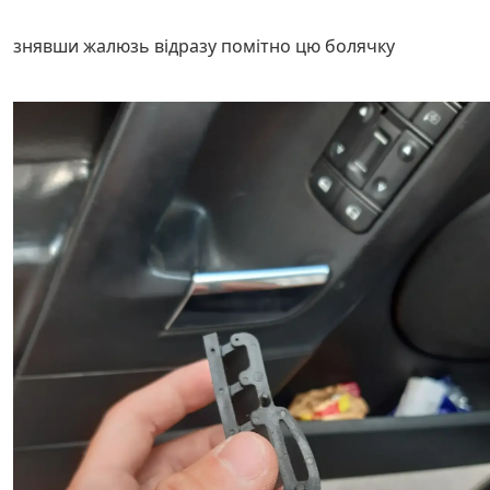
знявши жалюзь відразу помітно цю болячку