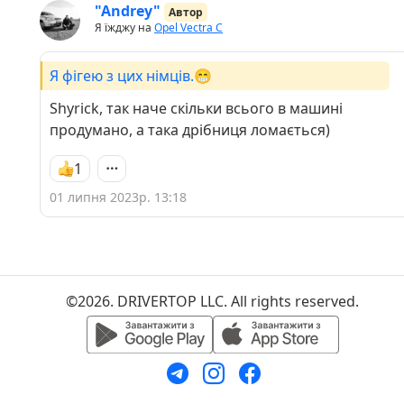
"Andrey"
Автор
Я їжджу на
Opel Vectra C
Я фігею з цих німців.😁
Shyrick, так наче скільки всього в машині
продумано, а така дрібниця ломається)
1
01 липня 2023р. 13:18
©2026. DRIVERTOP LLC. All rights reserved.