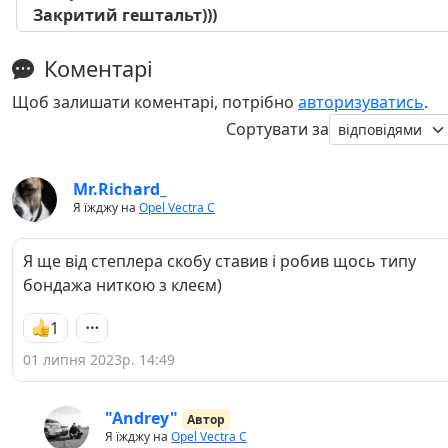
Закритий гештальт)))
Коментарі
Щоб залишати коментарі, потрібно
авторизуватись
.
Сортувати за
Mr.Richard_
Я їжджу на
Opel Vectra C
Я ще від степлера скобу ставив і робив щось типу
бондажа ниткою з клеєм)
1
01 липня 2023р. 14:49
"Andrey"
Автор
Я їжджу на
Opel Vectra C