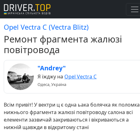
Opel Vectra C (Vectra Blitz)
Ремонт фрагмента жалюзі
повітровода
"Andrey"
Я їжджу на
Opel Vectra C
Одеса, Україна
Всім привіт! У вектри ц є одна ьака болячка як поломка
нижнього фрагмента жалюзі повітроводу салона всі
елементи зазвичай закриваються і вікриваються а
нижній щавжди в відкритому стані