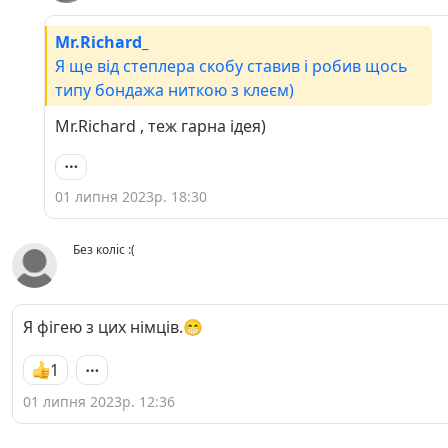
Mr.Richard_
Я ще від степлера скобу ставив і робив щось
типу бондажа ниткою з клеєм)
Mr.Richard , теж гарна ідея)
01 липня 2023р. 18:30
Без коліс :(
Я фігею з цих німців.😁
1
01 липня 2023р. 12:36