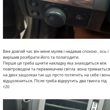
Вже довгий час він мене муляв і недавав спокою , ось і
вирішив розібрати його та полагодити.
Перше це треба щняти накладку яка знаходиться між
повітроводом та перемикачем світла вона тримаєтьс
на двох защолках так що прсто потягніть на себе і вон
відщолкниться. Після треба відкрутить два гвинта під
т20