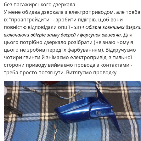
без пасажирського дзеркала.
У мене обидва дзеркала з електроприводом, але треба
їх "проапгрейдити" - зробити підігрів. щоб вони
повністю відповідали опції -
S314 Обігрів зовнішніх дзерка
. Для
включаючи обігрів замку дверей / форсунок омивача
цього потрібно дзеркало розібрати (не знаю чому я
цього не зробив перед їх фарбуванням). Відкручуємо
чотири гвинти й знімаємо електропривід, з тильної
сторони приводу виймаємо провода з контактами -
треба просто потягнути. Витягуємо проводку.