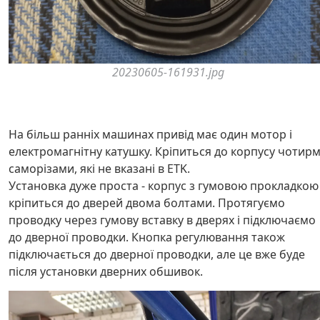
20230605-161931.jpg
На більш ранніх машинах привід має один мотор і
електромагнітну катушку. Кріпиться до корпусу чотир
саморізами, які не вказані в ETK.
Установка дуже проста - корпус з гумовою прокладкою
кріпиться до дверей двома болтами. Протягуємо
проводку через гумову вставку в дверях і підключаємо
до дверної проводки. Кнопка регулювання також
підключається до дверної проводки, але це вже буде
після установки дверних обшивок.