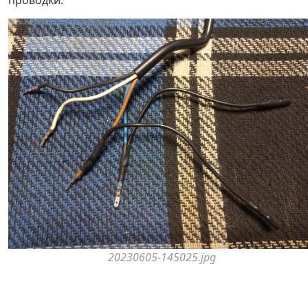
20230605-145025.jpg