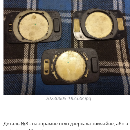
20230605-183338.jpg
Деталь №3 - панорамне скло дзеркала звичайне, або з