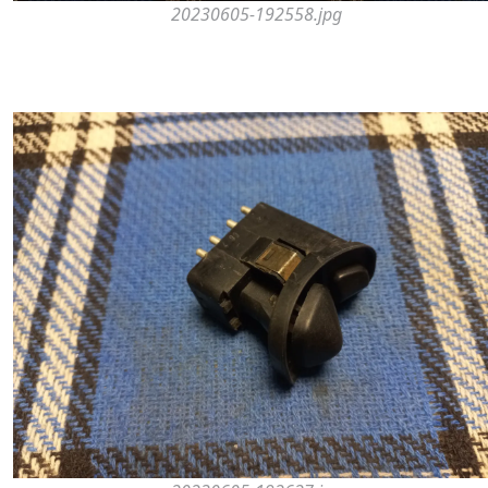
20230605-192558.jpg