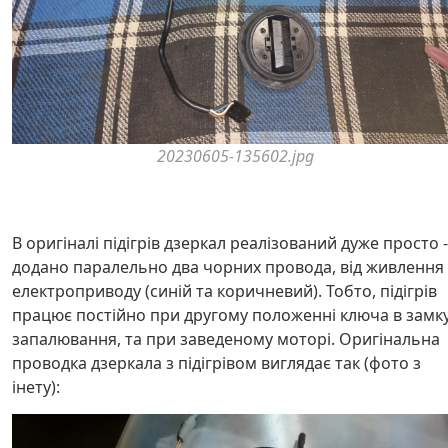
20230605-135602.jpg
В оригіналі підігрів дзеркал реалізований дуже просто -
додано паралельно два чорних провода, від живлення
електроприводу (синій та коричневий). Тобто, підігрів
працює постійно при другому положенні ключа в замк
запалювання, та при заведеному моторі. Оригінальна
проводка дзеркала з підігрівом виглядає так (фото з
інету):