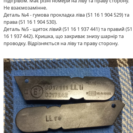
підігрівом. Має різні номери на ліву та праву сторону.
Не взаємозамінне.
Деталь №4 - гумова прокладка ліва (51 16 1 904 529) та
права (51 16 1 904 530).
Деталь №5 - щиток лівий (51 16 1 937 441) та правий (51
16 1 937 442). Кришка, що закриває знизу шарнір та
проводку. Відрізняється на ліву та праву сторону.