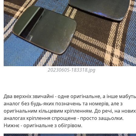
20230605-183318.jpg
Два верхніх звичайні - одне оригінальне, а інше мабут
аналог без будь-яких позначень та номерів, але з
оригінальним кільцевим кріпленням. До речі, на нових
аналогах кріплення спрощене - просто защьолки.
Нижнє - оригінальне з обігрівом.