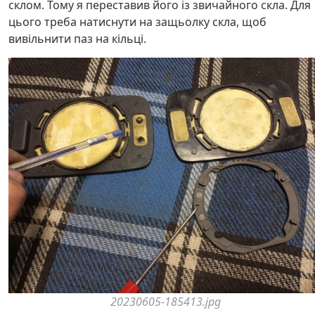
склом. Тому я переставив його із звичайного скла. Для
цього треба натиснути на защьолку скла, щоб
вивільнити паз на кільці.
20230605-185413.jpg