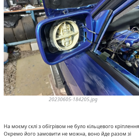
20230605-184205.jpg
На моєму склі з обігрівом не було кільцевого кріплення
Окремо його замовити не можна, воно йде разом зі