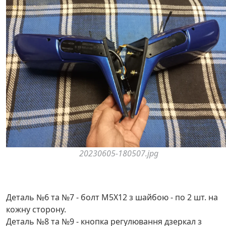
20230605-180507.jpg
Деталь №6 та №7 - болт M5X12 з шайбою - по 2 шт. на
кожну сторону.
Деталь №8 та №9 - кнопка регулювання дзеркал з