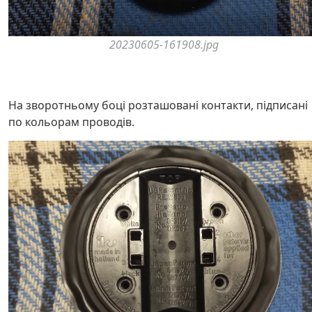
20230605-161908.jpg
На зворотньому боці розташовані контакти, підписані
по кольорам проводів.