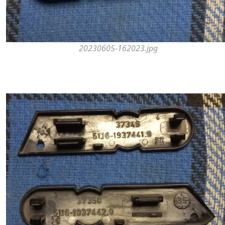
20230605-162023.jpg