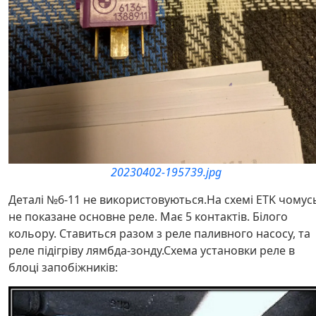
20230402-195739.jpg
Деталі №6-11 не використовуються.На схемі ETK чомус
не показане основне реле. Має 5 контактів. Білого
кольору. Ставиться разом з реле паливного насосу, та
реле підігріву лямбда-зонду.Схема установки реле в
блоці запобіжників: