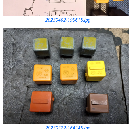
20230402-195616.jpg
20230322-164546.jpg