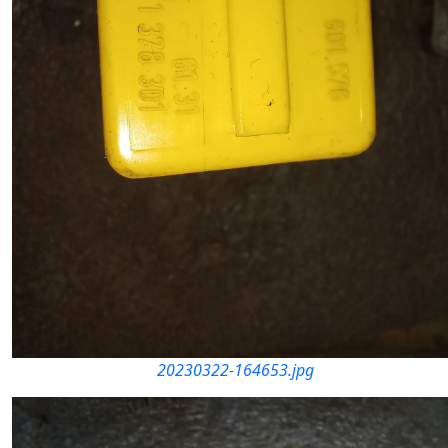
20230322-164653.jpg