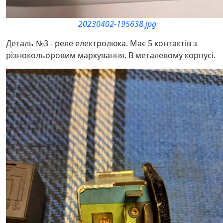
20230402-195638.jpg
Деталь №3 - реле електролюка. Має 5 контактів з
різнокольоровим маркування. В металевому корпусі.