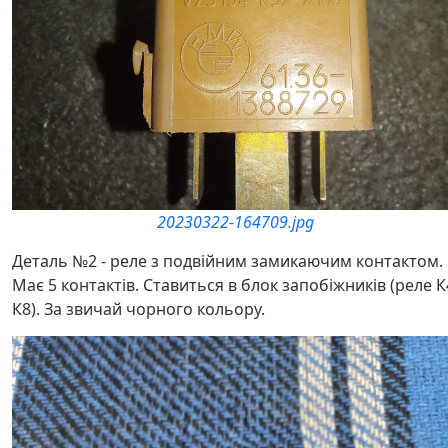
20230322-164709.jpg
Деталь №2 - реле з подвійним замикаючим контактом.
Має 5 контактів. Ставиться в блок запобіжників (реле К
К8). За звичай чорного кольору.