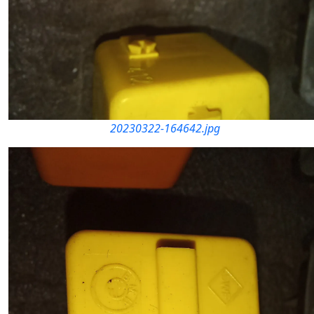
20230322-164642.jpg