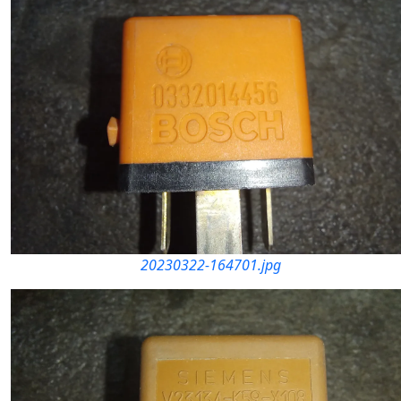
20230322-164701.jpg