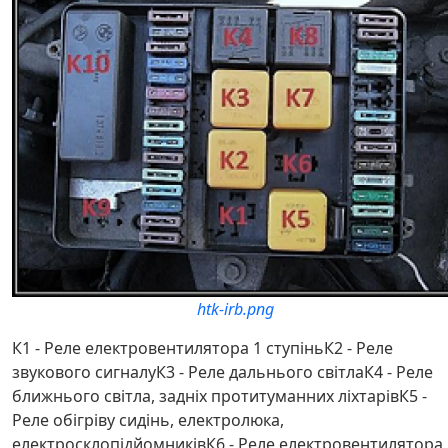
htk-irb.png
К1 - Реле електровентилятора 1 ступіньК2 - Реле
звукового сигналуК3 - Реле дальнього світлаК4 - Реле
ближнього світла, задніх протитуманних ліхтарівК5 -
Реле обігріву сидінь, електролюка,
електросклопідйомниківК6 - Реле електровентилятора 