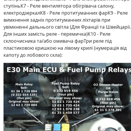
ступіньК7 - Реле вентилятора обігрівача салону,
електродзеркалК8 - Реле протитуманних фарК9 - Реле
вимкнення задніх протитуманних ліхтарів при
увімкненні дальнього світла (Для Франції та Швейцарії.
Для інших замість реле - перемичка)К10 - Реле
склоочисника та/або омивача фарТри реле під
пластиковою кришкою на лівому крилі (нумерація від
капоту до лобового скла):