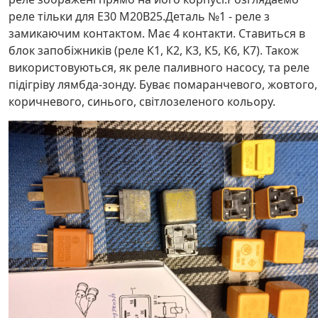
реле тільки для E30 M20B25.Деталь №1 - реле з
замикаючим контактом. Має 4 контакти. Ставиться в
блок запобіжників (реле К1, К2, К3, К5, К6, К7). Також
використовуються, як реле паливного насосу, та реле
підігріву лямбда-зонду. Буває помаранчевого, жовтого,
коричневого, синього, світлозеленого кольору.