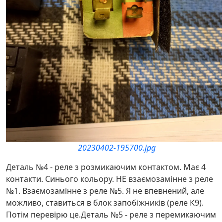
20230402-195700.jpg
Деталь №4 - реле з розмикаючим контактом. Має 4
контакти. Синього кольору. НЕ взаємозамінне з реле
№1. Взаємозамінне з реле №5. Я не впевнений, але
можливо, ставиться в блок запобіжників (реле К9).
Потім перевірю це.Деталь №5 - реле з перемикаючим