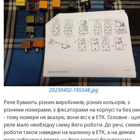
20230402-195548.jpg
Реле бувають різних виробників, різних кольорів, з
різними номерами, з фіксаторами на корпусі та без ни
- тому номери не вказую, вони всі є в ETK. Головне - що
реле мало необхідну схему його роботи. До речі, схеми
роботи також наведені на малюнку в ETK, а на деяких
реле зображені прямо на його корпусі.Розглядаємо