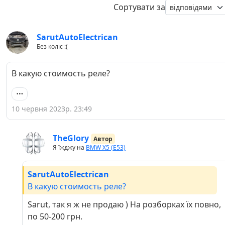
Сортувати за
SarutAutoElectrican
Без коліс :(
В какую стоимость реле?
10 червня 2023р. 23:49
TheGlory
Автор
Я їжджу на
BMW X5 (E53)
SarutAutoElectrican
В какую стоимость реле?
Sarut, так я ж не продаю ) На розборках їх повно,
по 50-200 грн.