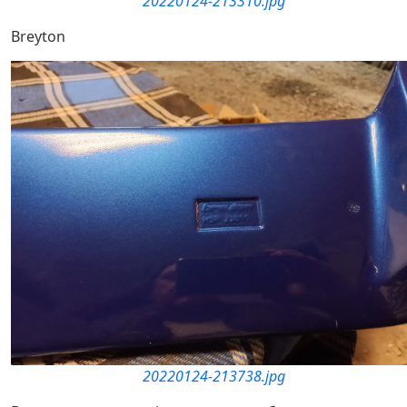
20220124-213310.jpg
Breyton
20220124-213738.jpg