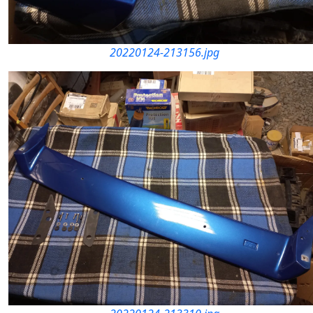
20220124-213156.jpg