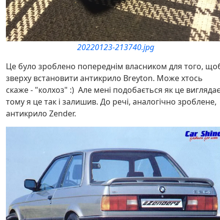
20220123-213740.jpg
Це було зроблено попереднім власником для того, що
зверху встановити антикрило Breyton. Може хтось
скаже - "колхоз" :) Але мені подобається як це виглядає
тому я це так і залишив. До речі, аналогічно зроблене,
антикрило Zender.