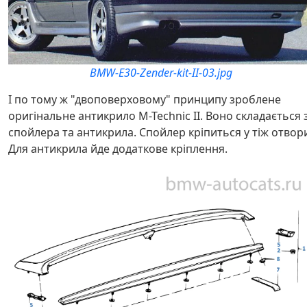
BMW-E30-Zender-kit-II-03.jpg
І по тому ж "двоповерховому" принципу зроблене
оригінальне антикрило M-Technic II. Воно складається з
спойлера та антикрила. Спойлер кріпиться у тіж отвор
Для антикрила йде додаткове кріплення.