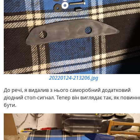
20220124-213206.jpg
До речі, я видалив з нього саморобний додатковий
діодний стоп-сигнал. Тепер він виглядає так, як повинн
бути.