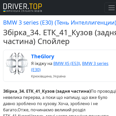
BMW 3 series (E30) (Тень Интеллигенции
Збірка_34. ЕТК_41_Кузов (задн
частина) Спойлер
TheGlory
Я їжджу на
BMW X5 (E53)
,
BMW 3 series
(E30)
Крюківщина, Україна
Збірка_34. ЕТК_41_Кузов (задня частина)
По проводці
невелика перерва, а поки що напишу, що вже було
давно зроблено по кузову. Хоча, зроблено і не
багато.Отже, починаємо великий розділ