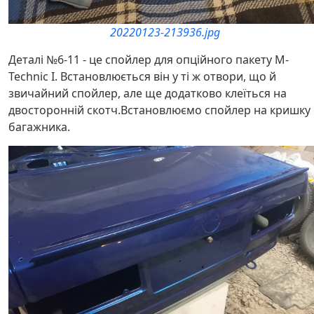
20220123-213936.jpg
Деталі №6-11 - це спойлер для опційного пакету M-
Technic I. Встановлюється він у ті ж отвори, що й
звичайний спойлер, але ще додатково клеїться на
двосторонній скотч.Встановлюємо спойлер на кришку
багажника.