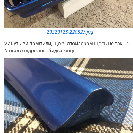
20220123-220327.jpg
Мабуть ви помітили, що зі спойлером щось не так... :)
У нього підрізані обидва кінці.