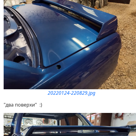
20220124-220829.jpg
"два поверхи" :)