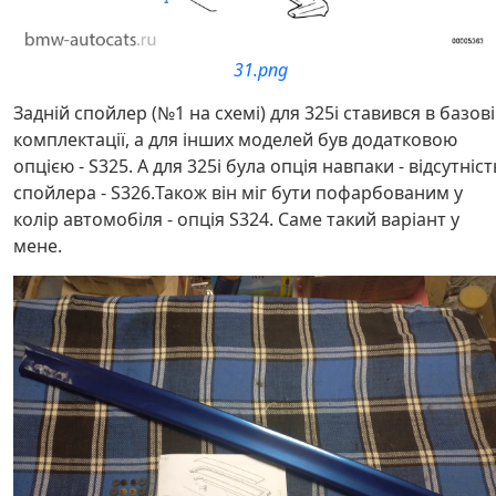
31.png
Задній спойлер (№1 на схемі) для 325i ставився в базов
комплектації, а для інших моделей був додатковою
опцією - S325. А для 325i була опція навпаки - відсутніст
спойлера - S326.Також він міг бути пофарбованим у
колір автомобіля - опція S324. Саме такий варіант у
мене.