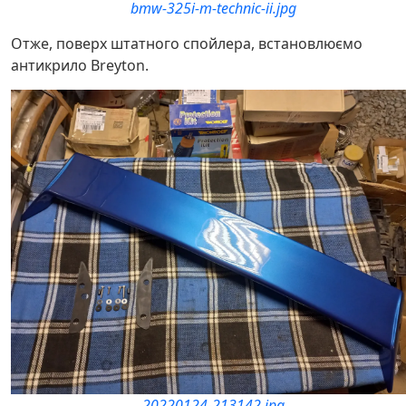
bmw-325i-m-technic-ii.jpg
Отже, поверх штатного спойлера, встановлюємо
антикрило Breyton.
20220124-213142.jpg