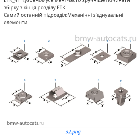
ЕТК_41 КузовЧомусь мені часто зручніше починати
збірку з кінця розділу ЕТК
Самий останній підрозділ:Механічні з'єднувальні
елементи
32.png