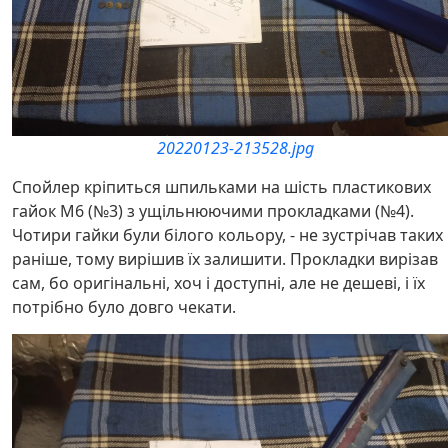
20220123-213528.jpg
Спойлер кріпиться шпильками на шість пластикових
гайок М6 (№3) з ущільнюючими прокладками (№4).
Чотири гайки були білого кольору, - не зустрічав таких
раніше, тому вирішив їх залишити. Прокладки вирізав
сам, бо оригінальні, хоч і доступні, але не дешеві, і їх
потрібно було довго чекати.