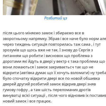
Розбитий цз
після цього міняємо замок і збираємо все в
зворотньому напрямку. Збрав і все наче було норм ал
через тиждень ситуація повторилась таж сама , і тут
зрозумів що щось вже не так. І знову до Сергія з
питанням що робити і висновок що проблема з
доротами які йдуть в двері у вектр є така проблема що
вони ломаються і замок закриваєтьсч так що не
відкрити (автівка думає що її хочуть взломати) ну треб
було спочатку відкрити двері все по новой обшивка
дверей другий розбитий замок відкрив двері зняв
гумову гофру , а там шість переломаних дротів
винуватці всієї ситуації , після чого відновив їх постави
новий замок і все працює.