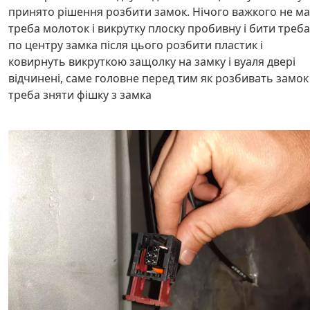
принято рішення розбити замок. Нічого важкого не ма
треба молоток і викрутку плоску пробивну і бити треба
по центру замка після цього розбити пластик і
ковирнуть викруткою защолку на замку і вуаля двері
відчинені, саме головне перед тим як розбивать замок
треба зняти фішку з замка