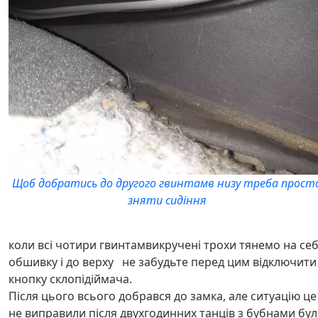
Щоб добратись до другого гвинтамв низу треба прост
зняти сидіння
коли всі чотири гвинтамвикручені трохи тянемо на се
обшивку і до верху не забудьте перед цим відключити
кнопку склопідіймача.
Після цього всього добрався до замка, але ситуацію це
не виправили після двухгодинних танців з бубнами бу