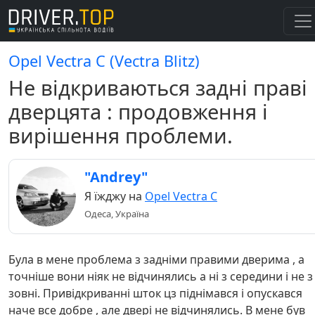
Opel Vectra C (Vectra Blitz)
Не відкриваються задні праві
дверцята : продовження і
вирішення проблеми.
"Andrey"
Я їжджу на
Opel Vectra C
Одеса, Україна
Була в мене проблема з задніми правими дверима , а
точніше вони ніяк не відчинялись а ні з середини і не з
зовні. Привідкриванні шток цз піднімався і опускався
наче все добре , але двері не відчинялись. В мене був