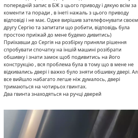
попередній запис в БЖ з цього приводу і дякую всім за
коменти та поради , в інеті нажаль з цього приводу
відповіді і не має. Одже вирішив зателефонувати своєм
другу Сергію та запитати що робити, відповідь була
простою приїжай до мене будемо дивитись)
Приїхавши до Сергія на розбірку приняли рішення
спробувати спочатку на іншій машині розібрати
обшивку і знати замок щоб подивитись на його
конструкцію , вся проблема була в тому що в мене не
відкивались двері і важко було зняти обшивку двері. Ал
все вийшло набагато легше ніж думалось, двері
тримаються на чотирьох гвинтах.
Два гвинта знаходяться на ручці дверей