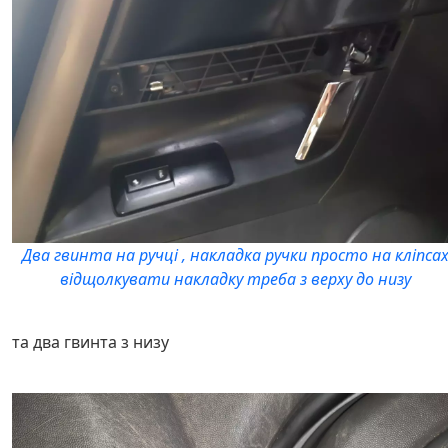
Два гвинта на ручці , накладка ручки просто на кліпса
відщолкувати накладку треба з верху до низу
та два гвинта з низу