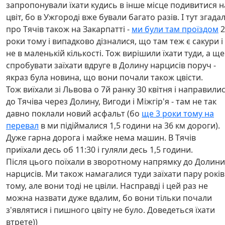
запропонували їхати кудись в інше місце подивитися н
цвіт, бо в Ужгороді вже бували багато разів. І тут згада
про Тячів також на Закарпатті -
ми були там проїздом
2
роки тому і випадково дізналися, що там теж є сакури і
не в маленькій кількості. Тож вирішили їхати туди, а ще
спробувати заїхати вдруге в Долину нарцисів поруч -
якраз була новина, що вони почали також цвісти.
Тож виїхали зі Львова о 7й ранку 30 квітня і направили
до Тячіва через Долину, Вигоди і Міжгір'я - там не так
давно поклали новий асфальт (бо
ще 3 роки тому на
перевал
в ми підіймалися 1,5 години на 36 км дороги).
Дуже гарна дорога і майже нема машин. В Тячів
приїхали десь об 11:30 і гуляли десь 1,5 години.
Після цього поїхали в
зворотному
напрямку до Долини
нарцисів. Ми також намагалися туди заїхати пару років
тому, але вони тоді не цвіли. Насправді і цей раз не
можна назвати дуже вдалим, бо вони тільки почали
з'являтися і пишного цвіту не було. Доведеться їхати
втрете))