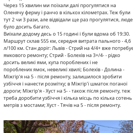
Через 15 хвилин ми поїхали далі прогулятися на
Оленячу ферму і ранчо в кількох кілометрах. Теж були
тут 2 чи 3 рази, але відвідали ще раз прогулятися, люд
було досить багато.
Виїхали додому десь о 15 годині і були вдома об 19:30.
Маршрут склав 555 км, середня витрата пального - 4,6
л/100 км. Стан доріг: Львів - Стрий на 4/4+ вже потребу
ямкового ремонту; Стрий - Болехів на 3+/4- - рідко
досить великі ями, купа пороблених і не
пороблених ямок, невеликі хвилі; Болехів - Долина -
Міжгір'я на 5 - після ремонту, залишилося зробити
узбіччя і нанести розмітку; в Міжгір'ї шматок поганої
дороги; Міжгір'я - Хуст на 5- - також після ремонту, теж
треба доробити узбіччя і кілька місць по кілька сотень
метрів з мостами; Хуст - Тячів на 5 - після ремонту.