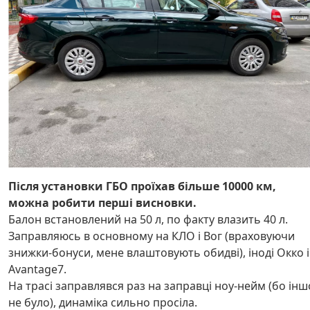
Після установки ГБО проїхав більше 10000 км,
можна робити перші висновки.
Балон встановлений на 50 л, по факту влазить 40 л.
Заправляюсь в основному на КЛО і Вог (враховуючи
знижки-бонуси, мене влаштовують обидві), іноді Окко і
Avantage7.
На трасі заправлявся раз на заправці ноу-нейм (бо інш
не було), динаміка сильно просіла.