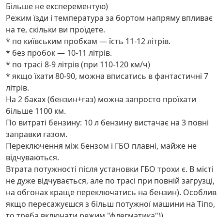
Більше не експерементую)
Режим їзди і температура за бортом напряму впливає
на те, скільки ви проїдете.
* по київським пробкам — їсть 11-12 літрів.
* без пробок — 10-11 літрів.
* по трасі 8-9 літрів (при 110-120 км/ч)
* якщо їхати 80-90, можна вписатись в фантастичні 7
літрів.
На 2 баках (бензин+газ) можна запросто проїхати
більше 1100 км.
По витраті бензину: 10 л бензину вистачає на 3 повні
заправки газом.
Переключення між бензом і ГБО плавні, майже не
відчуваються.
Втрата потужності після установки ГБО трохи є. В місті
не дуже відчувається, але по трасі при повній загрузці,
на обгонах краще переключатись на бензин). Особли
якщо пересажуєшся з більш потужної машини на Тіпо,
то треба включати режим "флегматика"))