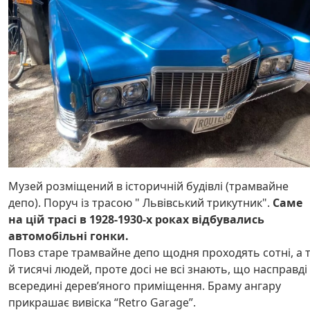
Музей розміщений в історичній будівлі (трамвайне
депо). Поруч із трасою " Львівський трикутник".
Саме
на цій трасі в 1928-1930-х роках відбувались
автомобільні гонки.
Повз старе трамвайне депо щодня проходять сотні, а 
й тисячі людей, проте досі не всі знають, що насправді
всередині дерев’яного приміщення. Браму ангару
прикрашає вивіска “Retro Garage”.