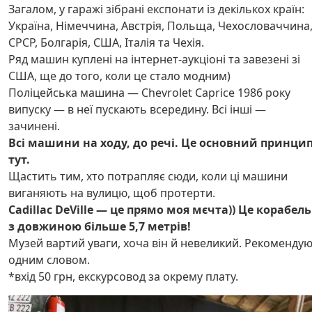
Загалом, у гаражі зібрані експонати із декількох країн:
Україна, Німеччина, Австрія, Польща, Чехословаччина
СРСР, Болгарія, США, Італія та Чехія.
Ряд машин куплені на інтернет-аукціоні та завезені зі
США, ще до того, коли це стало модним)
Поліцейська машина — Chevrolet Caprice 1986 року
випуску — в неї пускають всередину. Всі інші —
зачинені.
Всі машини на ходу, до речі. Це основний принци
тут.
Щастить тим, хто потрапляє сюди, коли ці машини
виганяють на вулицю, щоб протерти.
Cadillac DeVille — це прямо моя мєчта)) Це корабель
з довжиною більше 5,7 метрів!
Музей вартий уваги, хоча він й невеликий. Рекоменду
одним словом.
*вхід 50 грн, екскурсовод за окрему плату.