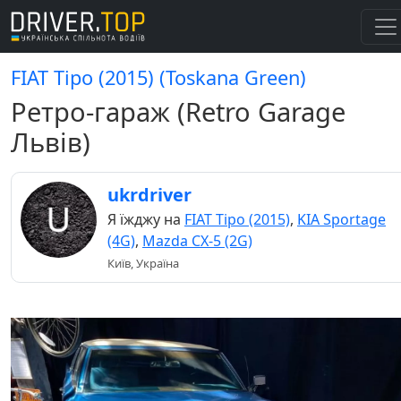
FIAT Tipo (2015) (Toskana Green)
Ретро-гараж (Retro Garage
Львів)
ukrdriver
Я їжджу на
FIAT Tipo (2015)
,
KIA Sportage
(4G)
,
Mazda CX-5 (2G)
Київ, Україна