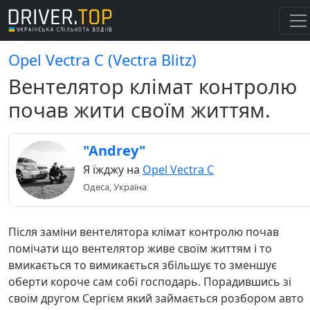
Opel Vectra C (Vectra Blitz)
Вентелятор клімат контролю
почав жити своїм життям.
"Andrey"
Я їжджу на
Opel Vectra C
Одеса, Україна
Після заміни вентелятора клімат контролю почав
помічати що вентелятор живе своїм життям і то
вмикається то вимикається збільшує то зменшує
оберти короче сам собі господарь. Порадившись зі
своїм другом Сергієм який займається розбором авто