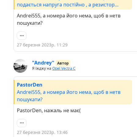
подається напруга постійно , а резистор
контролюює його оберти і коли він виходить з
Andrei555, а номера його нема, щоб в нетв
ладу починає маслати на повну як було в мене
пошукати?
і їхати тоді неможливо аж вуха закладує.
27 березня 2023р. 11:29
"Andrey"
Автор
Я їжджу на
Opel Vectra C
PastorDen
Andrei555, а номера його нема, щоб в нетв
пошукати?
PastorDen, нажаль не має(
27 березня 2023р. 13:46