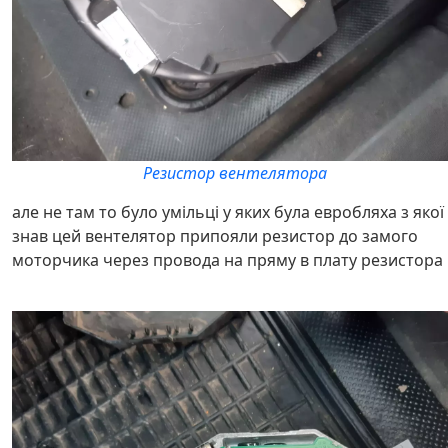
Резистор вентелятора
але не там то було умільці у яких була евробляха з якої
знав цей вентелятор припояли резистор до замого
моторчика через провода на пряму в плату резистора