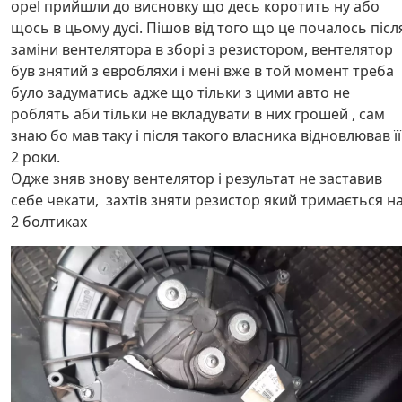
opel прийшли до висновку що десь коротить ну або
щось в цьому дусі. Пішов від того що це почалось післ
заміни вентелятора в зборі з резистором, вентелятор
був знятий з евробляхи і мені вже в той момент треба
було задуматись адже що тільки з цими авто не
роблять аби тільки не вкладувати в них грошей , сам
знаю бо мав таку і після такого власника відновлював її
2 роки.
Одже зняв знову вентелятор і результат не заставив
себе чекати, захтів зняти резистор який тримається н
2 болтиках