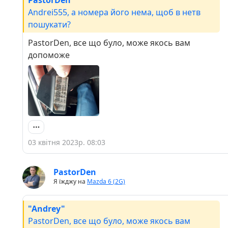
PastorDen
Andrei555, а номера його нема, щоб в нетв
пошукати?
PastorDen, все що було, може якось вам
допоможе
03 квітня 2023р. 08:03
PastorDen
Я їжджу на
Mazda 6 (2G)
"Andrey"
PastorDen, все що було, може якось вам