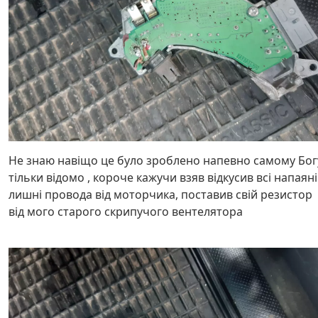
Не знаю навіщо це було зроблено напевно самому Бог
тільки відомо , короче кажучи взяв відкусив всі напаяні
лишні провода від моторчика, поставив свій резистор
від мого старого скрипучого вентелятора