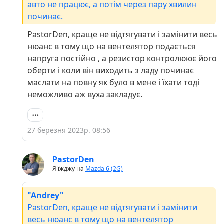
авто не працює, а потім через пару хвилин
починає.
PastorDen, краще не відтягувати і замінити весь
нюанс в тому що на вентелятор подається
напруга постійно , а резистор контролюює його
оберти і коли він виходить з ладу починає
маслати на повну як було в мене і їхати тоді
неможливо аж вуха закладує.
27 березня 2023р. 08:56
PastorDen
Я їжджу на
Mazda 6 (2G)
"Andrey"
PastorDen, краще не відтягувати і замінити
весь нюанс в тому що на вентелятор