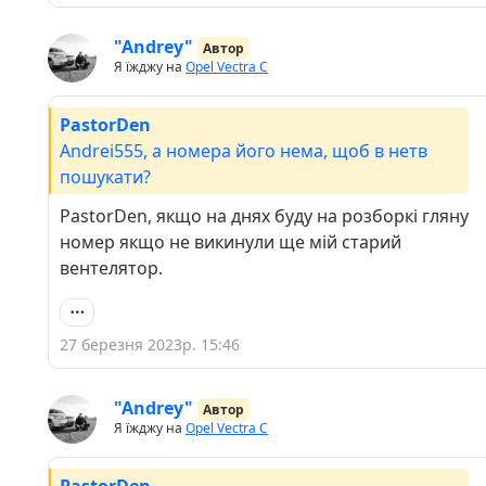
"Andrey"
Автор
Я їжджу на
Opel Vectra C
PastorDen
Andrei555, а номера його нема, щоб в нетв
пошукати?
PastorDen, якщо на днях буду на розборкі гляну
номер якщо не викинули ще мій старий
вентелятор.
27 березня 2023р. 15:46
"Andrey"
Автор
Я їжджу на
Opel Vectra C