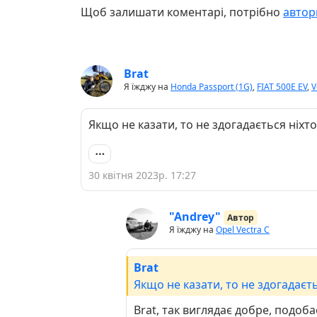
Щоб залишати коментарі, потрібно
автор
Brat
Я їжджу на
Honda Passport (1G)
,
FIAT 500E EV
,
V
Якщо не казати, то не здогадається ніхто
30 квітня 2023р. 17:27
"Andrey"
Автор
Я їжджу на
Opel Vectra C
Brat
Якщо не казати, то не здогадаєть
Brat, так виглядає добре, подоба