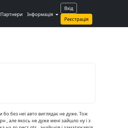
Вхід
Партнери
Інформація
Реєстрація
 бо без неї авто виглядає не дуже. Тож
н , але якось не дуже мені зайшло ну і з
а на до рест gts , знайшов і заматюкався