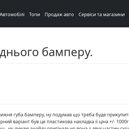
Автомобілі
Топи
Продаж авто
Сервіси та магазини
днього бамперу.
нижня губа бамперу, ну подумав що треба буде прикупити
ий варіант був це пластикова накладка її ціна +/- 1000гр
, ну думаю знайду оригінально вона з двух частин схож