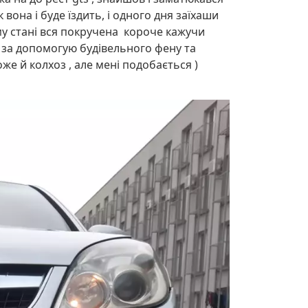
 вона і буде їздить, і одного дня заїхаши
му стані вся покручена короче кажучи
ж за допомогую будівельного фену та
оже й колхоз , але мені подобається )