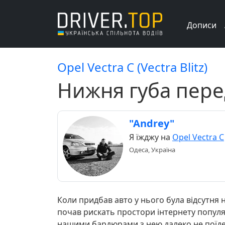
Дописи
Opel Vectra C (Vectra Blitz)
Нижня губа пере
"Andrey"
Я їжджу на
Opel Vectra C
Одеса, Україна
Коли придбав авто у нього була відсутня 
почав рискать простори інтернету популярн
нашими бардюрами з нею далеко не поїдеш 