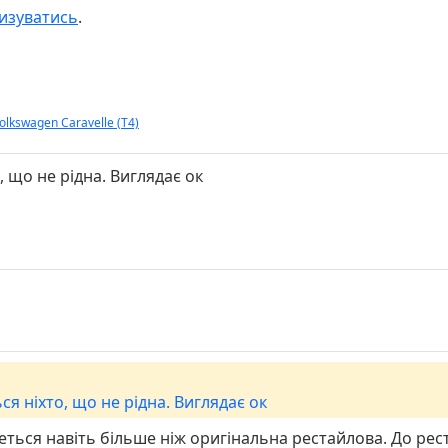
изуватись
.
olkswagen Caravelle (T4)
, що не рідна. Виглядає ок
ся ніхто, що не рідна. Виглядає ок
еться навіть більше ніж оригінальна рестайлова. До рест