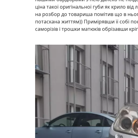
ціна такої оригінальної губи як крило від 
на розбор до товариша помітив що в ньог
потаскана життям)) Примірявши її собі по
саморізів і трошки матюків обрізавши кріп