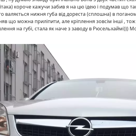
літака) короче кажучи забив я на цю ідею і подумав що так
о валяється нижня губа від дореста (сплошна) в погано
няв що можна приліпити, але кріплення зовсім інші , то
лення на губі, стала як наче з заводу в Рюсельхаймі))) М