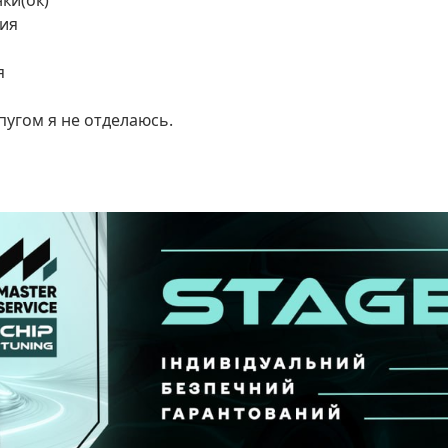
ки(ок)
ия
я
пугом я не отделаюсь.