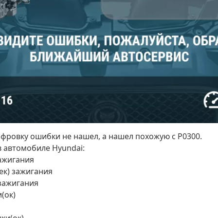
ровку ошибки не нашел, а нашел похожую с P0300.
 автомобиле Hyundai:
ажигания
ек) зажигания
зажигания
(ок)