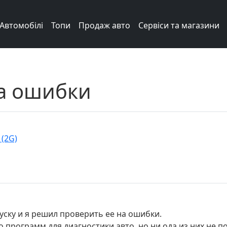
Автомобілі
Топи
Продаж авто
Сервіси та магазини
на ошибки
 (2G)
уску и я решил проверить ее на ошибки.
о программ для диагностики авто, но ни ода из них не п