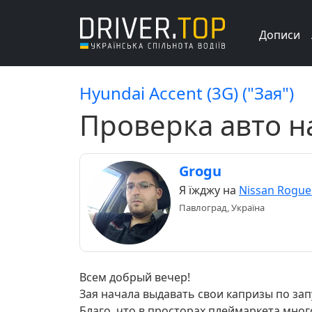
Дописи
Hyundai Accent (3G) ("Зая")
Проверка авто 
Grogu
Я їжджу на
Nissan Rogue
Павлоград, Україна
Всем добрый вечер!
Зая начала выдавать свои капризы по зап
Благо, что в просторах плеймаркета мног