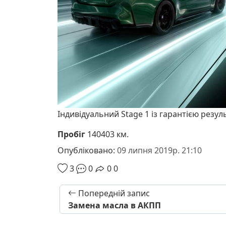
Індивідуальний Stage 1 із гарантією резул
Пробіг
140403 км.
Опубліковано:
09 липня 2019р. 21:10
3
0
0
0
Попередній запис
Замена масла в АКПП