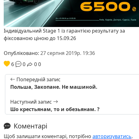
Індивідуальний Stage 1 із гарантією результату за
фіксованою ціною до 15.09.26
Опубліковано:
27 серпня 2019р. 19:36
6
0
0
0
Попередній запис
Польша, Закопане. Не машиной.
Наступний запис
Шо крестьянам, то и обезьянам. ?
Коментарі
Щоб залишати коментарі, потрібно
авторизуватись
.