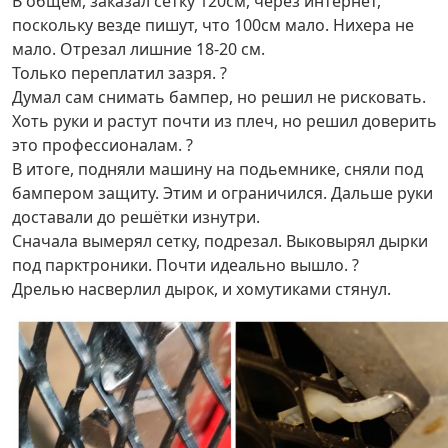
В общем, заказал сетку 120см, через интернет,
поскольку везде пишут, что 100см мало. Нихера не
мало. Отрезал лишние 18-20 см.
Только переплатил зазря. ?
Думал сам снимать бампер, но решил не рисковать.
Хоть руки и растут почти из плеч, но решил доверить
это профессионалам. ?
В итоге, подняли машину на подьемнике, сняли под
бампером защиту. Этим и ограничился. Дальше руки
доставали до решётки изнутри.
Сначала вымерял сетку, подрезал. Выковырял дырки
под парктроники. Почти идеально вышло. ?
Дрелью насверлил дырок, и хомутиками стянул.