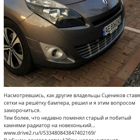
Насмотревшись, как другие владельцы Сцеников ставя
сетки на решётку бампера, решил и я этим вопросом
заморочиться.
Тем более, что недавно поменял старый и побитый
камнями радиатор на новехонький…
www.drive2.ru/l/533480843847402169/