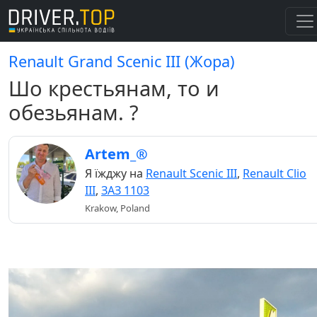
Renault Grand Scenic III (Жора)
Шо крестьянам, то и
обезьянам. ?
Artem_®
Я їжджу на
Renault Scenic III
,
Renault Clio
III
,
ЗАЗ 1103
Krakow, Poland