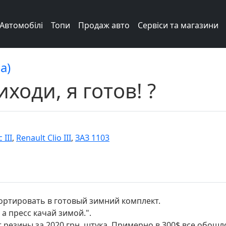
Автомобілі
Топи
Продаж авто
Сервіси та магазини
а)
ходи, я готов! ?
 III
,
Renault Clio III
,
ЗАЗ 1103
ортировать в готовый зимний комплект.
 а пресс качай зимой.".
т резины за 2020 грн. штука. Примерно в 300$ все обошл