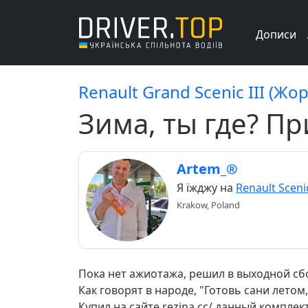
Дописи
Renault Grand Scenic III (Жор
Зима, ты где? При
Artem_®
Я їжджу на
Renault Scenic
Krakow, Poland
Пока нет ажиотажа, решил в выходной сб
Как говорят в народе, "Готовь сани летом,
Купил на сайте rezina.cc/ данный комплек