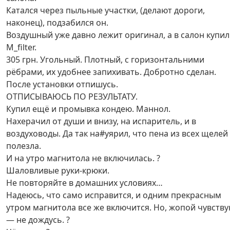
Катался через пыльные участки, (делают дороги,
наконец), подзабился он.
Воздушный уже давно лежит оригинал, а в салон купил
М_filter.
305 грн. Угольный. Плотный, с горизонтальними
рёбрами, их удобнее запихивать. Добротно сделан.
После установки отпишусь.
ОТПИСЫВАЮСЬ ПО РЕЗУЛЬТАТУ.
Купил ещё и промывка кондею. Маннол.
Нахерачил от души и внизу, на испаритель, и в
воздуховоды. Да так на#уярил, что пена из всех щелей
полезла.
И на утро магнитола не включилась. ?
Шаловливые руки-крюки.
Не повторяйте в домашних условиях…
Надеюсь, что само исправится, и одним прекрасным
утром магнитола все же включится. Но, жопой чувств
— не дождусь. ?