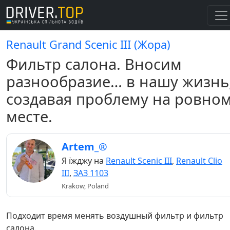
Renault Grand Scenic III (Жора)
Фильтр салона. Вносим
разнообразие… в нашу жизнь
создавая проблему на ровно
месте.
Artem_®
Я їжджу на
Renault Scenic III
,
Renault Clio
III
,
ЗАЗ 1103
Krakow, Poland
Подходит время менять воздушный фильтр и фильтр
салона.