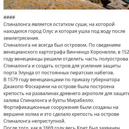
####
Спиналонга является остатком суши, на которой
находился город Олус и которая ушла под воду после
землетрясения.
Спиналонга не всегда был островом. По сведениям
венецианского картографа Винченцо Коронелли, в 15
году венецианцы решили отделить часть полуострова
Спиналонга и создать остров для усиления защиты
порта Элунда от постоянных пиратских набегов.
В 1579 году венецианцами по приказу губернатора
Джакопо Фоскарини на острове была построена
крепость на развалинах древнего акрополя для защит
залива Спиналонга и бухты Мирабелло.
Фортификационные сооружения были созданы на
вершине холма и это сделало крепость на острове
Спиналонга неприступной.
После того, как в 1669 году весь Крит был захвачен