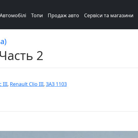
Автомобілі
Топи
Продаж авто
Сервіси та магазини
а)
Часть 2
 III
,
Renault Clio III
,
ЗАЗ 1103