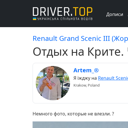
Дописи
Renault Grand Scenic III (Жор
Отдых на Крите. 
Artem_®
Я їжджу на
Renault Scenic
Krakow, Poland
Немного фото, которые не влезли. ?