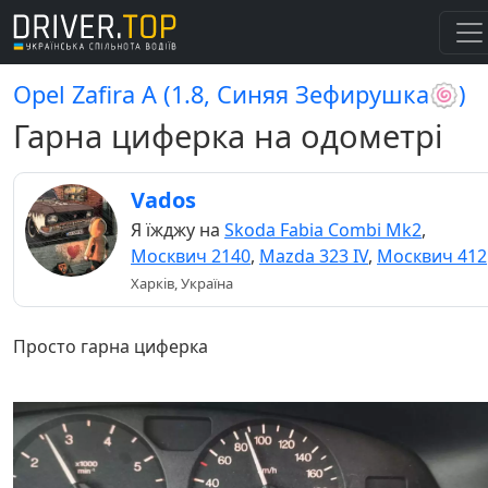
Opel Zafira A (1.8, Синяя Зефирушка🍥)
Гарна циферка на одометрi
Vados
Я їжджу на
Skoda Fabia Combi Mk2
,
Москвич 2140
,
Mazda 323 IV
,
Москвич 412
Харків, Україна
Просто гарна циферка